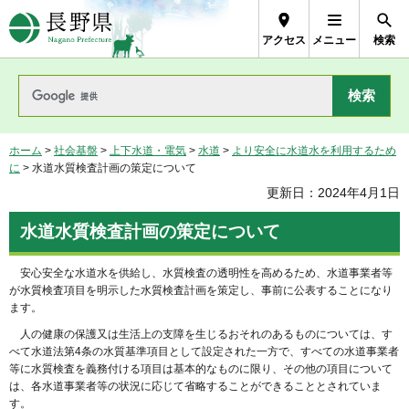
長野県Nagano Prefecture
アクセス
メニュー
検索
ホーム
>
社会基盤
>
上下水道・電気
>
水道
>
より安全に水道水を利用するため
に
> 水道水質検査計画の策定について
更新日：2024年4月1日
水道水質検査計画の策定について
安心安全な水道水を供給し、水質検査の透明性を高めるため、水道事業者等
が水質検査項目を明示した水質検査計画を策定し、事前に公表することになり
ます。
人の健康の保護又は生活上の支障を生じるおそれのあるものについては、す
べて水道法第4条の水質基準項目として設定された一方で、すべての水道事業者
等に水質検査を義務付ける項目は基本的なものに限り、その他の項目について
は、各水道事業者等の状況に応じて省略することができることとされていま
す。