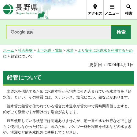
長野県Nagano Prefecture
アクセス
メニュー
検索
ホーム
>
社会基盤
>
上下水道・電気
>
水道
>
より安全に水道水を利用するため
に
> 鉛管について
更新日：2024年4月1日
鉛管について
水道水を供給するために水道本管から宅内に引き込まれている水道管を「給
水管」といい、その材質には、ステンレス、塩化ビニル、鉛などがあります。
給水管に鉛管が使われている場合に水道水が管の中で長時間滞留しますと、
鉛がごく微量ですが溶け出す場合があります。
通常使用している状態では問題ありませんが、朝一番の水や旅行などでしば
らく使用しなかった時には、念のため、バケツ一杯分程度を植木などの水まき
や、洗濯など飲み水以外に使用してください。