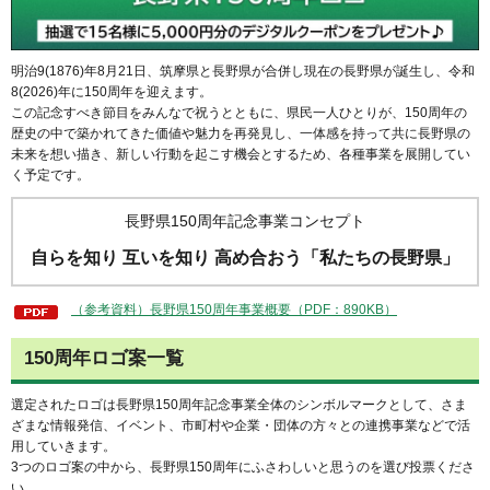
明治9(1876)年8月21日、筑摩県と長野県が合併し現在の長野県が誕生し、令和
8(2026)年に150周年を迎えます。
この記念すべき節目をみんなで祝うとともに、県民一人ひとりが、150周年の
歴史の中で築かれてきた価値や魅力を再発見し、一体感を持って共に長野県の
未来を想い描き、新しい行動を起こす機会とするため、各種事業を展開してい
く予定です。
長野県150周年記念事業コンセプト
自らを知り 互いを知り 高め合おう「私たちの長野県」
（参考資料）長野県150周年事業概要（PDF：890KB）
150周年ロゴ案一覧
選定されたロゴは長野県150周年記念事業全体のシンボルマークとして、さま
ざまな情報発信、イベント、市町村や企業・団体の方々との連携事業などで活
用していきます。
3つのロゴ案の中から、長野県150周年にふさわしいと思うのを選び投票くださ
い。