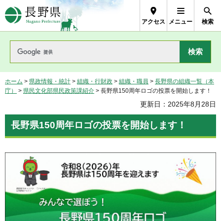
長野県Nagano Prefecture
アクセス
メニュー
検索
ホーム
>
県政情報・統計
>
組織・行財政
>
組織・職員
>
長野県の組織一覧（本
庁）
>
県民文化部県民政策課紹介
> 長野県150周年ロゴの投票を開始します！
更新日：2025年8月28日
長野県150周年ロゴの投票を開始します！