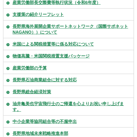
産業労働部長交際費等執行状況（令和6年度）
支援策の紹介リーフレット
長野県海外展開企業サポートネットワーク（国際サポネット
NAGANO））について
米国による関税措置等に係る対応について
物価高騰・米国関税措置支援パッケージ
産業労働部の予算
長野県石油商業組合に対する対応
長野県総合経済対策
油井亀美也宇宙飛行士のご帰還を心よりお祝い申し上げま
す。
中小企業等協同組合等の不服申出
長野県地域未来戦略推進本部