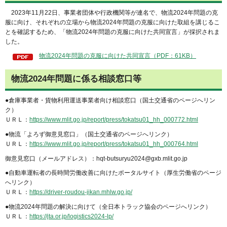
2023年11月22日、事業者団体や行政機関等が連名で、物流2024年問題の克
服に向け、それぞれの立場から物流2024年問題の克服に向けた取組を講じるこ
とを確認するため、「物流2024年問題の克服に向けた共同宣言」が採択されま
した。
物流2024年問題の克服に向けた共同宣言（PDF：61KB）
物流2024年問題に係る相談窓口等
●倉庫事業者・貨物利用運送事業者向け相談窓口（国土交通省のページへリン
ク）
ＵＲＬ：
https://www.mlit.go.jp/report/press/tokatsu01_hh_000772.html
●物流「よろず御意見窓口」（国土交通省のページへリンク）
ＵＲＬ：
https://www.mlit.go.jp/report/press/tokatsu01_hh_000764.html
御意見窓口（メールアドレス）：hqt-butsuryu2024@gxb.mlit.go.jp
●自動車運転者の長時間労働改善に向けたポータルサイト（厚生労働省のページ
へリンク）
ＵＲＬ：
https://driver-roudou-jikan.mhlw.go.jp/
●物流2024年問題の解決に向けて（全日本トラック協会のページへリンク）
ＵＲＬ：
https://jta.or.jp/logistics2024-lp/