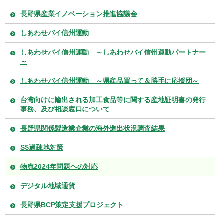
長野県産業イノベーション推進協議会
しあわせバイ信州運動
しあわせバイ信州運動 ～しあわせバイ信州運動パートナー
～
しあわせバイ信州運動 ～県産品買って＆勝手に応援団～
台湾向けに輸出される加工食品等に関する産地証明書の発行
事務、及び相談窓口について
長野県関係製造業企業の海外進出状況調査結果
SS過疎地対策
物流2024年問題への対応
デジタル地域通貨
長野県BCP策定支援プロジェクト