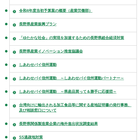
令和4年度当初予算案の概要（産業労働部）
長野県産業振興プラン
「ゆたかな社会」の実現を加速するための長野県総合経済対策
長野県産業イノベーション推進協議会
しあわせバイ信州運動
しあわせバイ信州運動 ～しあわせバイ信州運動パートナー～
しあわせバイ信州運動 ～県産品買って＆勝手に応援団～
台湾向けに輸出される加工食品等に関する産地証明書の発行事務、
及び相談窓口について
長野県関係製造業企業の海外進出状況調査結果
SS過疎地対策