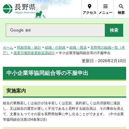
長野県Nagano Prefecture
アクセス
メニュー
検索
ホーム
>
県政情報・統計
>
組織・行財政
>
組織・職員
>
長野県の組織一覧（本
庁）
>
産業労働部産業政策課紹介
> 中小企業等協同組合等の不服申出
更新日：2026年2月10日
中小企業等協同組合等の不服申出
実施案内
組合の業務若しくは会計が法令若しくは定款、規約若しくは共済規程に違反
し、又は組合の運営が著しく不当であると思料する組合員は、その事由を添え
て、文書をもつてその旨を長野県知事に申し出ることができます。（中小企業
等協同組合法第104条第1項）