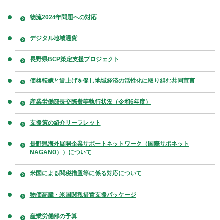
物流2024年問題への対応
デジタル地域通貨
長野県BCP策定支援プロジェクト
価格転嫁と賃上げを促し地域経済の活性化に取り組む共同宣言
産業労働部長交際費等執行状況（令和6年度）
支援策の紹介リーフレット
長野県海外展開企業サポートネットワーク（国際サポネット
NAGANO））について
米国による関税措置等に係る対応について
物価高騰・米国関税措置支援パッケージ
産業労働部の予算