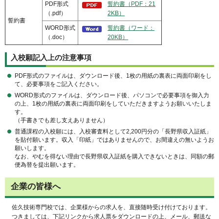
PDF形式
誓約書（PDF：21
（.pdf）
2KB）
誓約書
WORD形式
誓約書（ワード：
（.doc）
20KB）
入校願記入上の注意事項
PDF形式のファイルは、ダウンロード後、1枚の用紙の裏表に両面印刷をし
て、必要事項をご記入ください。
WORD形式のファイルは、ダウンロード後、パソコンで必要事項を御入力
の上、1枚の用紙の裏表に両面印刷をしていただきますようお願いいたしま
す。
（手書きでも差し支えありません）
普通課程の入校願には、入校審査料として2,200円分の「長野県収入証紙」
を貼付願います。収入「印紙」ではありませんので、お間違えの無いようお
願いします。
なお、やむを得ない理由で長野県収入証紙を購入できないときは、同額の郵
便為替を提出願います。
企業の皆様へ
佐久技術専門校では、企業様からの求人を、直接随時受け付けております。
つきましては、下記リンクから求人票をダウンロードの上、メール、郵送な