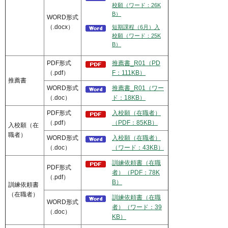
校願（ワード：26K
B）
WORD形式
（.docx）
短期課程（6月）入
校願（ワード：25K
B）
PDF形式
推薦書_R01（PD
（.pdf）
F：111KB）
推薦書
WORD形式
推薦書_R01（ワー
（.doc）
ド：18KB）
PDF形式
入校願（在職者）
（.pdf）
（PDF：85KB）
入校願（在
職者）
WORD形式
入校願（在職者）
（.doc）
（ワード：43KB）
訓練依頼書（在職
PDF形式
者）（PDF：78K
（.pdf）
B）
訓練依頼書
（在職者）
訓練依頼書（在職
WORD形式
者）（ワード：39
（.doc）
KB）