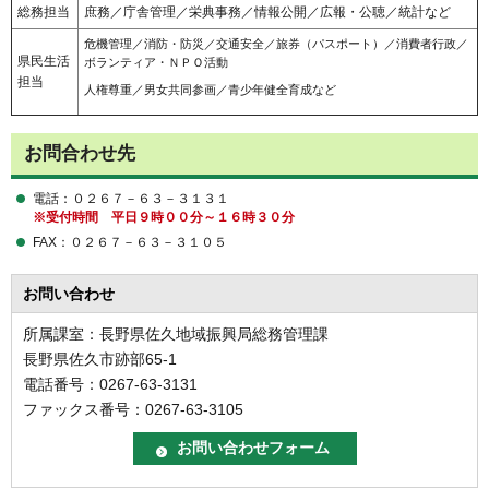
総務担当
庶務／庁舎管理／栄典事務／情報公開／広報・公聴／統計など
危機管理／消防・防災／交通安全／旅券（パスポート）／消費者行政／
県民生活
ボランティア・ＮＰＯ活動
担当
人権尊重／男女共同参画／青少年健全育成など
お問合わせ先
電話：０２６７－６３－３１３１
※受付時間 平日９時００分～１６時３０分
FAX：０２６７－６３－３１０５
お問い合わせ
所属課室：長野県佐久地域振興局総務管理課
長野県佐久市跡部65-1
電話番号：0267-63-3131
ファックス番号：0267-63-3105