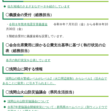
佐久地域のさまざまなデータを紹介しています
〇義援金の受付（総務担当）
・
令和８年熊本地震災害義援金
令和８年７月31日（金）から令和８年10
月30日（金）
１階総合受付に義援金箱を設置しています。
〇会合出席費用に掛かる公費支出基準に基づく執行状況の公
表（総務担当）
各月の執行状況を公表しています
〇浅間山に関する情報
浅間山の噴火警戒レベルがレベル2（火口周辺規制）からレベル1（活火山で
あることに留意）に引き下られました。
〇浅間山火山防災協議会（県民生活担当）
浅間山火山防災協議会について
令和7年度協議会開催状況について：群馬県ホームページ（別ウィンドウで