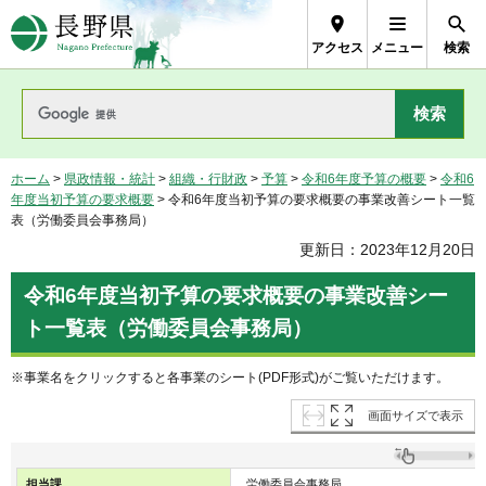
長野県Nagano Prefecture
アクセス
メニュー
検索
ホーム
>
県政情報・統計
>
組織・行財政
>
予算
>
令和6年度予算の概要
>
令和6
年度当初予算の要求概要
> 令和6年度当初予算の要求概要の事業改善シート一覧
表（労働委員会事務局）
更新日：2023年12月20日
令和6年度当初予算の要求概要の事業改善シー
ト一覧表（労働委員会事務局）
※事業名をクリックすると各事業のシート(PDF形式)がご覧いただけます。
画面サイズで表示
担当課
労働委員会事務局