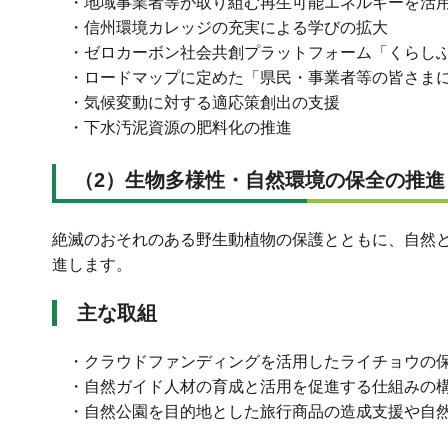
・地域事業者等が取り組む再生可能エネルギーを活
・信州環境カレッジの充実による学びの拡大
・ゼロカーボン社会共創プラットフォーム「くらし
・ロードマップに定めた「県民・事業者等の皆さま
・気候変動に対する適応策創出の支援
・下水汚泥資源の肥料化の推進
（2）生物多様性・自然環境の保全の推進
絶滅のおそれのある野生動植物の保護とともに、自然
進します。
主な取組
・クラウドファンディングを活用したライチョウの
・自然ガイド人材の育成と活用を促進する仕組みの
・自然公園を目的地とした旅行商品の造成支援や自