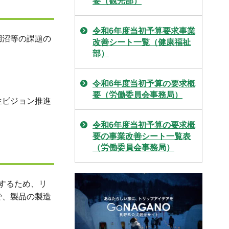
要（観光部）
令和6年度当初予算要求事業
湖沼等の課題の
改善シート一覧（健康福祉
部）
令和6年度当初予算の要求概
要（労働委員会事務局）
生ビジョン推進
令和6年度当初予算の要求概
要の事業改善シート一覧表
（労働委員会事務局）
成するため、リ
で、製品の製造