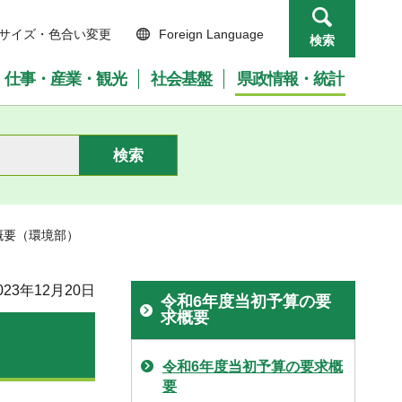
サイズ・色合い変更
Foreign Language
検索
仕事・産業・観光
社会基盤
県政情報・統計
概要（環境部）
23年12月20日
令和6年度当初予算の要
求概要
令和6年度当初予算の要求概
要