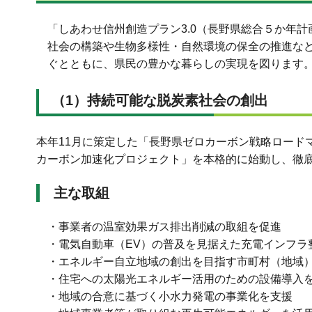
「しあわせ信州創造プラン3.0（長野県総合５か年
社会の構築や生物多様性・自然環境の保全の推進な
ぐとともに、県民の豊かな暮らしの実現を図ります
（1）持続可能な脱炭素社会の創出
本年11月に策定した「長野県ゼロカーボン戦略ロード
カーボン加速化プロジェクト」を本格的に始動し、徹
主な取組
・事業者の温室効果ガス排出削減の取組を促進
・電気自動車（EV）の普及を見据えた充電インフラ
・エネルギー自立地域の創出を目指す市町村（地域
・住宅への太陽光エネルギー活用のための設備導入
・地域の合意に基づく小水力発電の事業化を支援