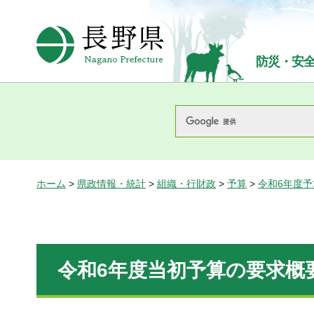
長野県Nagano Prefecture
防災・安
ホーム
>
県政情報・統計
>
組織・行財政
>
予算
>
令和6年度
令和6年度当初予算の要求概