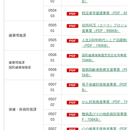
02
B）
0504
戦没者等援護事業（PDF：690
03
0505
信州ACE（エース）プロジェ
01
進事業（PDF：998KB）
健康増進課
0505
人生100年時代シニア活躍推
02
（PDF：740KB）
0506
国民健康保険運営安定化等事業（
01
704KB）
健康増進課
国民健康保険室
0506
後期高齢者医療支援事業（PDF
02
5KB）
0507
母子保健対策推進事業（PDF：7
01
B）
0507
がん対策推進事業（PDF：742
02
保健・疾病対策課
0507
難病及びその他疾病対策事業（
03
F：706KB）
0507
心の健康支援推進事業（PDF：9