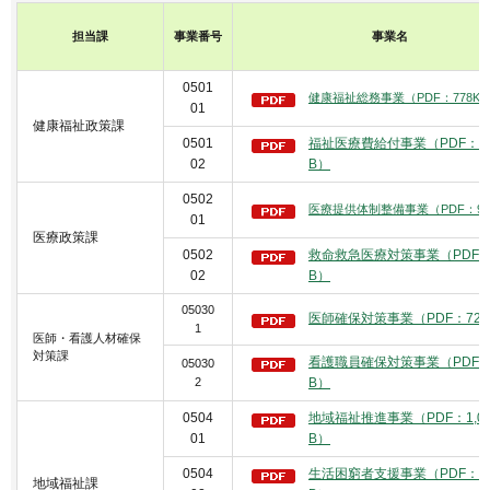
担当課
事業番号
事業名
0501
健康福祉総務事業（PDF：778KB
01
健康福祉政策課
0501
福祉医療費給付事業（PDF：77
02
B）
0502
医療提供体制整備事業（PDF：90
01
医療政策課
0502
救命救急医療対策事業（PDF：8
02
B）
05030
医師確保対策事業（PDF：724
1
医師・看護人材確保
対策課
看護職員確保対策事業（PDF：7
05030
2
B）
0504
地域福祉推進事業（PDF：1,07
01
B）
0504
生活困窮者支援事業（PDF：84
地域福祉課