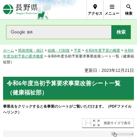
長野県Nagano Prefecture
アクセス
メニュー
検索
ホーム
>
県政情報・統計
>
組織・行財政
>
予算
>
令和6年度予算の概要
>
令和6
年度当初予算の要求概要
> 令和6年度当初予算要求事業改善シート一覧（健康福
祉部）
更新日：2023年12月21日
令和6年度当初予算要求事業改善シート一覧
（健康福祉部）
事業名をクリックすると各事業のシートがご覧いただけます。（PDFファイル
へリンク）
画面サイズで表示