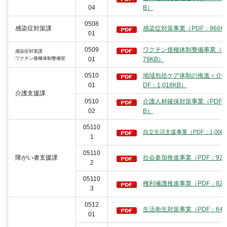
04
B）
0508
感染症対策課
感染症対策事業（PDF：966K
01
0509
ワクチン接種体制整備事業（PD
感染症対策課
ワクチン接種体制整備室
01
79KB）
0510
地域包括ケア体制の推進＜介護
01
DF：1,018KB）
介護支援課
0510
介護人材確保対策事業（PDF：6
02
B）
05110
自立生活支援事業（PDF：1,006
1
05110
障がい者支援課
社会参加推進事業（PDF：923
2
05110
権利擁護推進事業（PDF：822
3
0512
生活衛生対策事業（PDF：642
01