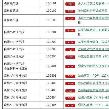
森林政策課
100101
みんなで支える森林づく
森林政策課
100102
地域森林計画編成事業（P
市町村の森林経営管理制
森林政策課
100103
B）
林業関連教育・研究開発
信州の木活用課
100201
B）
信州の木活用課
100202
林業就業者確保・育成及
信州の木活用課
100203
森林資源の多面的利用推
信州の木活用課
100204
林業基盤整備事業（PDF
信州の木活用課
100301
県産材の利用を促進する事
県産材利用推進室
森林づくり推進課
100401
治山事業（PDF：127K
森林づくり推進課
100402
森林の適正管理及び保全
森林づくり推進課
100403
森林病害虫防除事業（PD
森林づくり推進課
100404
信州の森林づくりを推進
森林づくり推進課
100405
県営林事業（PDF：13