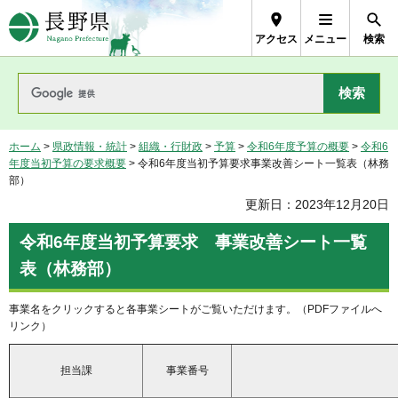
長野県Nagano Prefecture
アクセス
メニュー
検索
ホーム
>
県政情報・統計
>
組織・行財政
>
予算
>
令和6年度予算の概要
>
令和6
年度当初予算の要求概要
> 令和6年度当初予算要求事業改善シート一覧表（林務
部）
更新日：2023年12月20日
令和6年度当初予算要求
事
業改善シート一覧
表（林務部）
事業名をクリックすると各事業シートがご覧いただけます。（PDFファイルへ
リンク）
担当課
事業番号