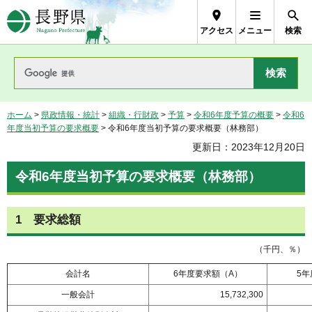
長野県Nagano Prefecture
アクセス
メニュー
検索
ホーム
>
県政情報・統計
>
組織・行財政
>
予算
>
令和6年度予算の概要
>
令和6
年度当初予算の要求概要
> 令和6年度当初予算の要求概要（林務部）
更新日：2023年12月20日
令和6年度当初予算の要求概要（林務部）
1
要
求総額
（千円、％）
会計名
6年度要求額（A）
5年
一般会計
15,732,300