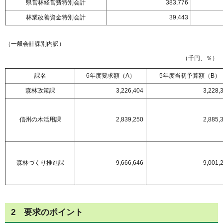
県営林経営費特別会計
383,776
林業改善資金特別会計
39,443
（一般会計課別内訳）
（千円、％）
課名
6年度要求額（A）
5年度当初予算額（B）
森林政策課
3,226,404
3,228,
信州の木活用課
2,839,250
2,885,
森林づくり推進課
9,666,646
9,001,
2
要
求のポイント