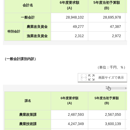
6年度要求額
5年度当初予算額
会計名
(A)
(B)
一般会計
28,948,102
28,695,978
農業改良資金
49,277
47,387
特別会計
漁業改良資金
2,312
2,972
（一般会計課別内訳）
（単位：千円、％）
画面サイズで表示
6年度要求額
5年度当初予算額
課名
(A)
(B)
農業政策課
2,487,593
2,567,050
農業技術課
4,247,349
3,600,139