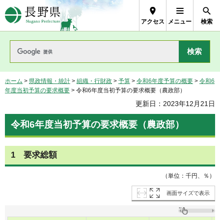
長野県Nagano Prefecture
アクセス
メニュー
検索
ホーム
>
県政情報・統計
>
組織・行財政
>
予算
>
令和6年度予算の概要
>
令和6
年度当初予算の要求概要
> 令和6年度当初予算の要求概要（農政部）
更新日：2023年12月21日
令和6年度当初予算の要求概要（農政部）
1 要求総額
（単位：千円、％）
画面サイズで表示