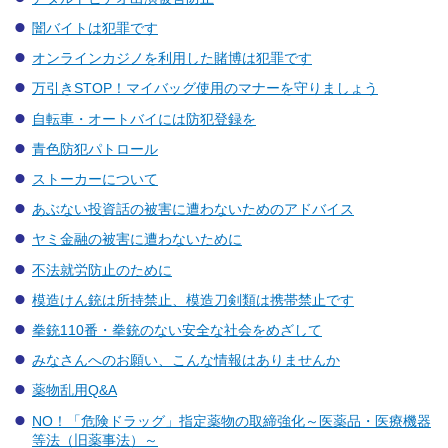
闇バイトは犯罪です
オンラインカジノを利用した賭博は犯罪です
万引きSTOP！マイバッグ使用のマナーを守りましょう
自転車・オートバイには防犯登録を
青色防犯パトロール
ストーカーについて
あぶない投資話の被害に遭わないためのアドバイス
ヤミ金融の被害に遭わないために
不法就労防止のために
模造けん銃は所持禁止、模造刀剣類は携帯禁止です
拳銃110番・拳銃のない安全な社会をめざして
みなさんへのお願い、こんな情報はありませんか
薬物乱用Q&A
NO！「危険ドラッグ」指定薬物の取締強化～医薬品・医療機器
等法（旧薬事法）～