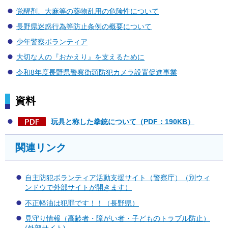
覚醒剤、大麻等の薬物乱用の危険性について
長野県迷惑行為等防止条例の概要について
少年警察ボランティア
大切な人の『おかえり』を支えるために
令和8年度長野県警察街頭防犯カメラ設置促進事業
資料
玩具と称した拳銃について（PDF：190KB）
関連リンク
自主防犯ボランティア活動支援サイト（警察庁）（別ウィ
ンドウで外部サイトが開きます）
不正軽油は犯罪です！！（長野県）
見守り情報（高齢者・障がい者・子どものトラブル防止）
(外部サイト)