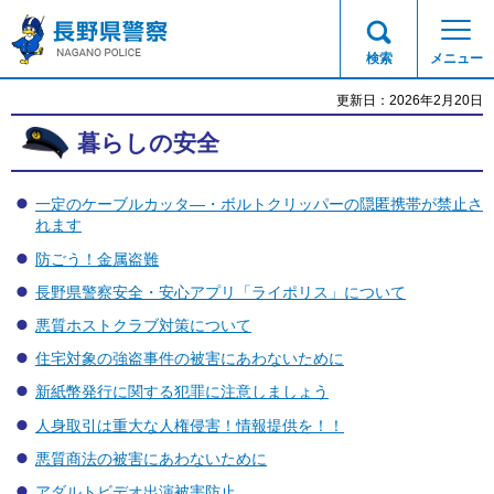
長野県警察
検索
メニュー
更新日：2026年2月20日
暮らしの安全
一定のケーブルカッタ―・ボルトクリッパーの隠匿携帯が禁止さ
れます
防ごう！金属盗難
長野県警察安全・安心アプリ「ライポリス」について
悪質ホストクラブ対策について
住宅対象の強盗事件の被害にあわないために
新紙幣発行に関する犯罪に注意しましょう
人身取引は重大な人権侵害！情報提供を！！
悪質商法の被害にあわないために
アダルトビデオ出演被害防止