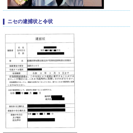
ニセの逮捕状と令状