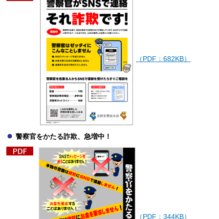
（PDF：682KB）
警察官をかたる詐欺、急増中！
（PDF：344KB）