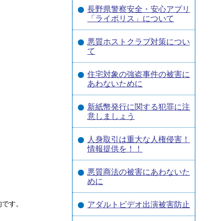
長野県警察安全・安心アプリ
「ライポリス」について
悪質ホストクラブ対策につい
て
住宅対象の強盗事件の被害に
あわないために
新紙幣発行に関する犯罪に注
意しましょう
人身取引は重大な人権侵害！
情報提供を！！
悪質商法の被害にあわないた
めに
的です。
アダルトビデオ出演被害防止