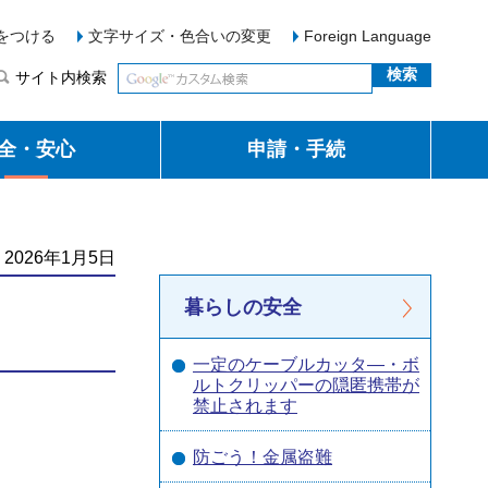
をつける
文字サイズ・色合いの変更
Foreign Language
サイト内検索
全・安心
申請・手続
2026年1月5日
暮らしの安全
一定のケーブルカッタ―・ボ
ルトクリッパーの隠匿携帯が
禁止されます
防ごう！金属盗難