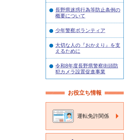
長野県迷惑行為等防止条例の
概要について
少年警察ボランティア
大切な人の『おかえり』を支
えるために
令和8年度長野県警察街頭防
犯カメラ設置促進事業
お役立ち情報
運転免許関係