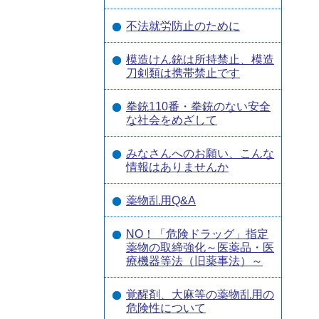
不法就労防止のために
模造けん銃は所持禁止、模造
刀剣類は携帯禁止です
拳銃110番・拳銃のない安全
な社会をめざして
みなさんへのお願い、こんな
情報はありませんか
薬物乱用Q&A
NO！「危険ドラッグ」指定
薬物の取締強化～医薬品・医
療機器等法（旧薬事法）～
覚醒剤、大麻等の薬物乱用の
危険性について