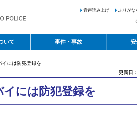
音声読み上げ
ふりがな
ついて
事件・事故
安
バイには防犯登録を
更新日：
バイには防犯登録を
う