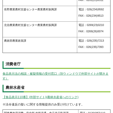
FAX：0261(23)6512
長野農業農村支援センター農業農村振興課
電話：026(234)9592
FAX：026(234)9513
北信農業農村支援センター農業農村振興課
電話：0269(23)0210
FAX：0269(26)0074
農政部農業政策課
電話：026(235)7213
FAX：026(235)7393
消費者庁
食品表示法の相談・被疑情報の受付窓口（別ウィンドウで外部サイトが開きま
す）
農林水産省
【食品表示110番】(外部サイト)(農林水産省へのリンク)
※法令違反の疑いに関する情報提供のみ受け付けています。
関東農政局消費・安全部 米穀流通・食品表示監視課
電話：0120(087)110