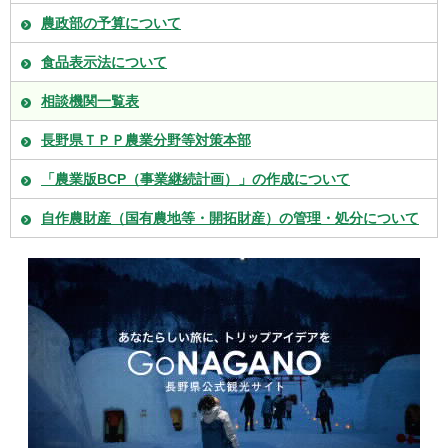
農政部の予算について
食品表示法について
相談機関一覧表
長野県ＴＰＰ農業分野等対策本部
「農業版BCP（事業継続計画）」の作成について
自作農財産（国有農地等・開拓財産）の管理・処分について