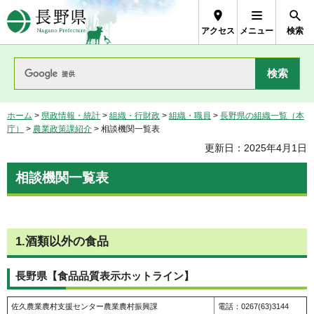
長野県Nagano Prefecture
アクセス
メニュー
検索
ホーム
>
県政情報・統計
>
組織・行財政
>
組織・職員
>
長野県の組織一覧（本
庁）
>
農業政策課紹介
> 相談機関一覧表
更新日：2025年4月1日
相談機関一覧表
1.酒類以外の食品
長野県【食品品質表示ホットライン】
佐久農業農村支援センター農業農村振興課
電話：0267(63)3144