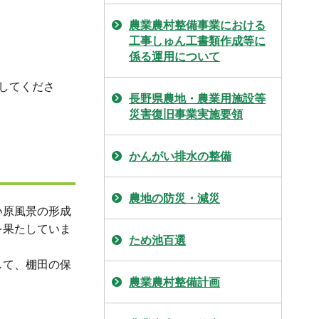
農業農村整備事業における
工事しゅん工書類作成等に
係る運用について
してくださ
長野県農地・農業用施設等
災害復旧事業実施要領
かんがい排水の整備
農地の防災・減災
い原風景の形成
を果たしていま
ため池百選
して、棚田の保
農業農村整備計画