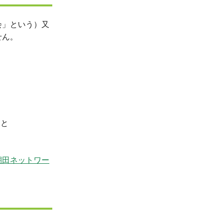
会」という）又
せん。
こと
棚田ネットワー