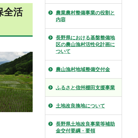
保全活
農業農村整備事業の役割と
内容
長野県における基盤整備地
区の農山漁村活性化計画に
ついて
農山漁村地域整備交付金
ふるさと信州棚田支援事業
土地改良換地について
長野県土地改良事業等補助
金交付要綱・要領