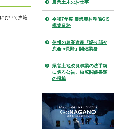
農業土木のお仕事
）において実施
令和7年度 農業農村整備GIS
構築業務
信州の農業資産「語り部交
流会in長野」開催業務
県営土地改良事業の法手続
に係る公告、縦覧関係書類
の掲載