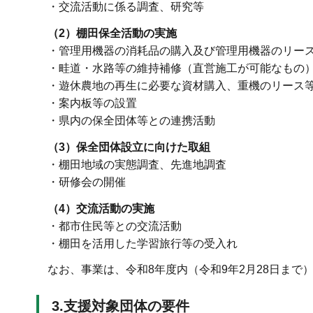
・交流活動に係る調査、研究等
（2）棚田保全活動の実施
・管理用機器の消耗品の購入及び管理用機器のリー
・畦道・水路等の維持補修（直営施工が可能なもの
・遊休農地の再生に必要な資材購入、重機のリース
・案内板等の設置
・県内の保全団体等との連携活動
（3）保全団体設立に向けた取組
・棚田地域の実態調査、先進地調査
・研修会の開催
（4）交流活動の実施
・都市住民等との交流活動
・棚田を活用した学習旅行等の受入れ
なお、事業は、令和8年度内（令和9年2月28日まで
3.支援対象団体の要件