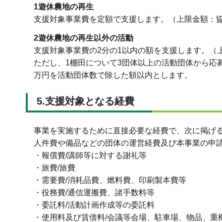
1遊休農地の再生
支援対象事業費を定額で支援します。（上限金額：協
2遊休農地の再生以外の活動
支援対象事業費の2分の1以内の額を支援します。（
ただし、1棚田について3団体以上の活動団体から応
万円を活動団体数で除した額以内とします。
5.支援対象となる経費
事業を実施するために直接必要な経費で、次に掲げ
人件費や備品などの団体の運営経費及び本事業の申
・報償費/講師等に対する謝礼等
・旅費/旅費
・需要費/消耗品費、燃料費、印刷製本費等
・役務費/通信運搬費、諸手数料等
・委託料/活動計画作成等の委託料
・使用料及び賃借料/会議等会場、駐車場、物品、重