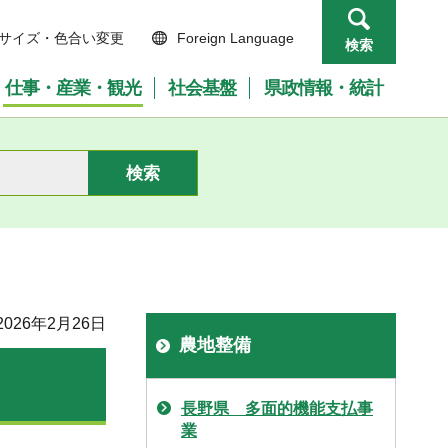
サイズ・色合い変更
Foreign Language
検索
仕事・産業・観光
社会基盤
県政情報・統計
026年2月26日
農地整備
長野県 多面的機能支払事
業