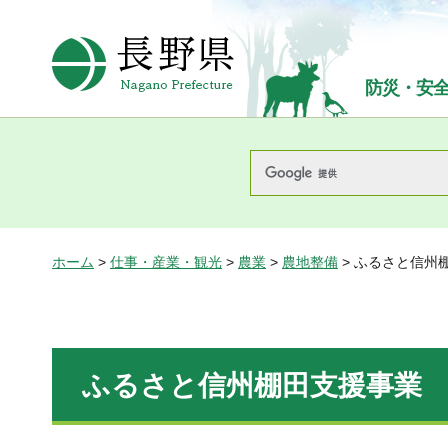
長野県Nagano Prefecture
防災・安
ホーム
>
仕事・産業・観光
>
農業
>
農地整備
> ふるさと信州
ふるさと信州棚田支援事業