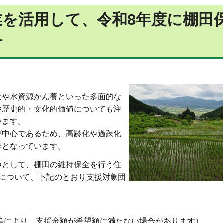
を活用して、令和8
年度に棚田
す
全や水資源かん養といった多面的な
や歴史的・文化的価値についても注
います。
が中心であるため、高齢化や過疎化
難となっています。
つとして、棚田の維持保全を行う住
について、下記のとおり支援対象団
況等により、支援金額が希望額に満たない場合があります）