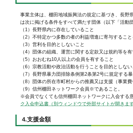
事業主体は、棚田地域振興法の規定に基づき、長野
は次に掲げる条件をすべて満たす団体（以下「活動
（1）長野県内に存在していること
（2）不特定かつ多数の者の利益増進に寄与すること
（3）営利を目的としないこと
（4）団体の組織、運営に関する定款又は規約等を有
（5）おおむね10人以上の会員を有すること
（6）宗教活動や政治活動を行うことを目的としない
（7）長野県暴力団排除条例第2条第2号に規定する
（8）団体の所在市町村からの推薦又は支援（事業
（9）信州棚田ネットワーク会員※であること。
※会員でなくても信州棚田ネットワークに入会する
ク入会申込書（別ウィンドウで外部サイトが開きま
4.支援金額