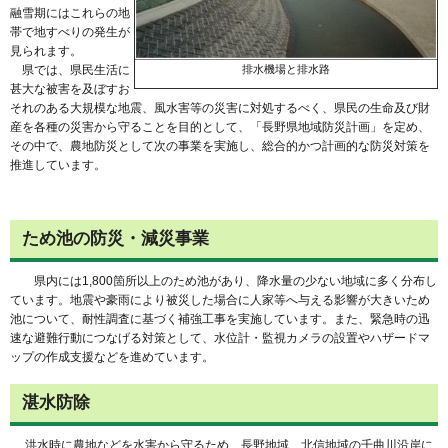
融雪期にはこれらの地
帯で地すべりの発生が
見られます。
県では、県民生活に
排水機場と排水路
甚大な被害を及ぼすお
それのある大規模な地震、風水害等の災害に対処するべく、県民の生命及び財
産を各種の災害から守ることを目的として、「長野県地域防災計画」を定め、
その中で、農地防災として次の事業を実施し、総合的かつ計画的な防災対策を
推進しています。
ため池の防災・減災事業
県内には1,800箇所以上のため池があり、降水量の少ない地域に多く分布し
ています。地震や豪雨により被災した場合に人家等へ与える影響が大きいため
池について、耐性調査に基づく補強工事を実施しています。また、緊急時の迅
速な避難行動につなげる対策として、水位計・監視カメラの設置やハザードマ
ップの作成支援などを進めています。
湛水防除
洪水時に農地などを水害から守るため、長野地域、北信地域の千曲川沿岸に