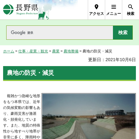
長野県Nagano Prefecture
アクセス
メニュー
検索
ホーム
>
仕事・産業・観光
>
農業
>
農地整備
> 農地の防災・減災
更新日：2021年10月6日
農地の防災・減災
複雑かつ急峻な地形
をもつ本県では、近年
の気候変動の影響もあ
り、豪雨災害が激甚
化・頻発化していま
す。また、地質の特殊
性から地すべり地帯が
非常に多く、降雨時や