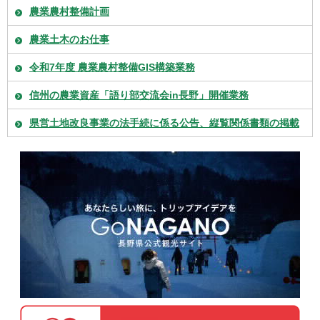
農業農村整備計画
農業土木のお仕事
令和7年度 農業農村整備GIS構築業務
信州の農業資産「語り部交流会in長野」開催業務
県営土地改良事業の法手続に係る公告、縦覧関係書類の掲載