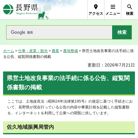
長野県Nagano Prefecture
アクセス
メニュー
検索
ホーム
>
仕事・産業・観光
>
農業
>
農地整備
> 県営土地改良事業の法手続に係
る公告、縦覧関係書類の掲載
更新日：2026年7月21日
県営土地改良事業の法手続に係る公告、縦覧関
係書類の掲載
ここでは、土地改良法（昭和24年法律第195号）の規定に基づく手続きにお
いて、長野県が現在行っている公告の内容や事業計画を記載した縦覧書類
を、インターネットを利用して公衆への閲覧に供しています。
佐久地域振興局管内