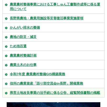
農業農村整備事業における工事しゅん工書類作成等に係る運
用について
長野県農地・農業用施設等災害復旧事業実施要領
かんがい排水の整備
農地の防災・減災
ため池百選
農業農村整備計画
農業土木のお仕事
令和7年度 農業農村整備GIS構築業務
信州の農業資産「語り部交流会in長野」開催業務
県営土地改良事業の法手続に係る公告、縦覧関係書類の掲載