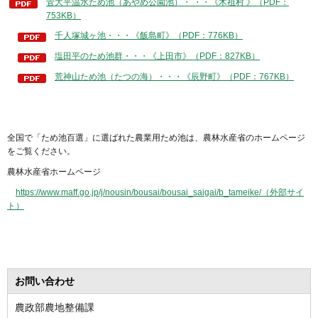
菅大平温水ため池（あやめ公園池）・ ・・《木祖村 》（PDF：
753KB）
千人塚城ヶ池・・・《飯島町》（PDF：776KB）
塩田平のため池群・・・《上田市》（PDF：827KB）
荒神山ため池（たつの海）・・・《辰野町》（PDF：767KB）
全国で「ため池百選」に選ばれた農業用ため池は、農林水産省のホームページ
をご覧ください。
農林水産省ホームページ
https://www.maff.go.jp/j/nousin/bousai/bousai_saigai/b_tameike/（外部サイ
ト）
お問い合わせ
農政部農地整備課