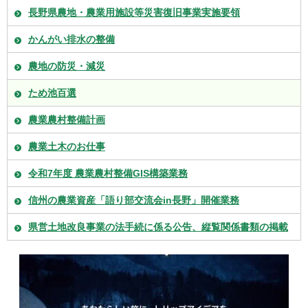
長野県農地・農業用施設等災害復旧事業実施要領
かんがい排水の整備
農地の防災・減災
ため池百選
農業農村整備計画
農業土木のお仕事
令和7年度 農業農村整備GIS構築業務
信州の農業資産「語り部交流会in長野」開催業務
県営土地改良事業の法手続に係る公告、縦覧関係書類の掲載