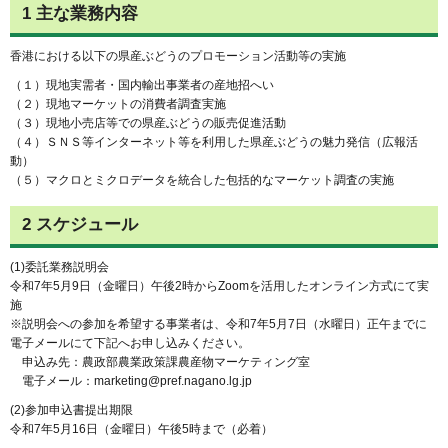
1 主な業務内容
香港における以下の県産ぶどうのプロモーション活動等の実施
（１）現地実需者・国内輸出事業者の産地招へい
（２）現地マーケットの消費者調査実施
（３）現地小売店等での県産ぶどうの販売促進活動
（４）ＳＮＳ等インターネット等を利用した県産ぶどうの魅力発信（広報活
動）
（５）マクロとミクロデータを統合した包括的なマーケット調査の実施
2 スケジュール
(1)委託業務説明会
令和7年5月9日（金曜日）午後2時からZoomを活用したオンライン方式にて実
施
※説明会への参加を希望する事業者は、令和7年5月7日（水曜日）正午までに
電子メールにて下記へお申し込みください。
申込み先：農政部農業政策課農産物マーケティング室
電子メール：marketing@pref.nagano.lg.jp
(2)参加申込書提出期限
令和7年5月16日（金曜日）午後5時まで（必着）