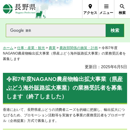
長野県Nagano Prefecture
アクセス
メニュー
検索
ホーム
>
仕事・産業・観光
>
農業
>
農政部関係の施策・計画
> 令和7年度
NAGANO農産物輸出拡大事業（県産ぶどう海外販路拡大事業）の業務受託者を
募集します
更新日：2025年6月5日
令和7年度
NAGANO農産物輸出拡大事業（
県産
ぶどう海外販路拡大事業
）
の業務受託者を募集
します（終了しました）
香港において、長野県産ぶどうの消費者ニーズを的確に把握し、輸出拡大につ
なげるため、プロモーション活動等を実施する事業の業務受託者をプロポーザ
ル（企画提案）方式で募集します。