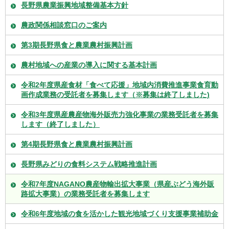
長野県農業振興地域整備基本方針
農政関係相談窓口のご案内
第3期長野県食と農業農村振興計画
農村地域への産業の導入に関する基本計画
令和2年度県産食材「食べて応援」地域内消費推進事業食育動
画作成業務の受託者を募集します（※募集は終了しました)
令和3年度県産農産物海外販売力強化事業の業務受託者を募集
します（終了しました）
第4期長野県食と農業農村振興計画
長野県みどりの食料システム戦略推進計画
令和7年度NAGANO農産物輸出拡大事業（県産ぶどう海外販
路拡大事業）の業務受託者を募集します
令和6年度地域の食を活かした観光地域づくり支援事業補助金