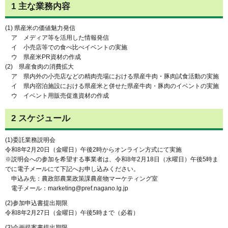
1 主な業務内容
(1) 県産米の価値魅力発信
ア メディア等を活用した情報発信
イ 小売店等での食べ比べイベントの実施
ウ 県産米PR資材の作成
(2) 県産食肉の消費拡大
ア 県内外の小売店などの精肉売場における県産牛肉・豚肉試食活動の実施
イ 県内宿泊施設における県産米と併せた県産牛肉・豚肉のイベントの実施
ウ イベント用販売促進資材の作成
2 スケジュール
(1)委託業務説明会
令和8年2月20日（金曜日）午後2時からオンライン方式にて実施
※説明会への参加を希望する事業者は、令和8年2月18日（水曜日）午後5時ま
でに電子メールにて下記へお申し込みください。
申込み先：農政部農業政策課農産物マーケティング室
電子メール：marketing@pref.nagano.lg.jp
(2)参加申込書提出期限
令和8年2月27日（金曜日）午後5時まで（必着）
(3)企画提案書提出期限