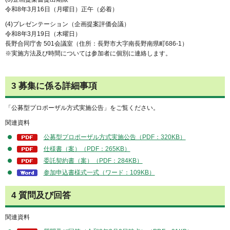
令和8年3月16日（月曜日）正午（必着）
(4)プレゼンテーション（企画提案評価会議）
令和8年3月19日（木曜日）
長野合同庁舎 501会議室（住所：長野市大字南長野南県町686-1）
※実施方法及び時間については参加者に個別に連絡します。
3 募集に係る詳細事項
「公募型プロポーザル方式実施公告」をご覧ください。
関連資料
公募型プロポーザル方式実施公告（PDF：320KB）
仕様書（案）（PDF：265KB）
委託契約書（案）（PDF：284KB）
参加申込書様式一式（ワード：109KB）
4 質問及び回答
関連資料