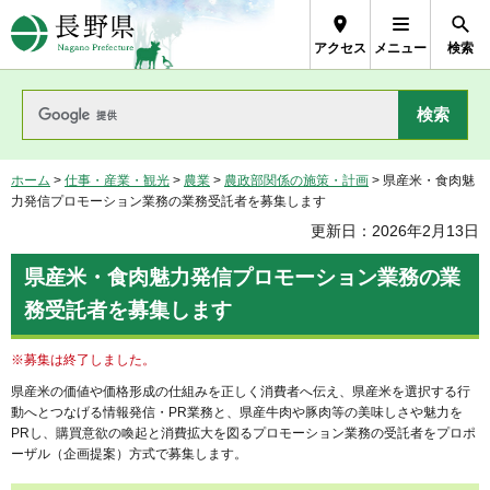
長野県Nagano Prefecture
アクセス
メニュー
検索
ホーム
>
仕事・産業・観光
>
農業
>
農政部関係の施策・計画
> 県産米・食肉魅
力発信プロモーション業務の業務受託者を募集します
更新日：2026年2月13日
県産米・食肉魅力発信プロモーション業務の業
務受託者を募集します
※募集は終了しました。
県産米の価値や価格形成の仕組みを正しく消費者へ伝え、県産米を選択する行
動へとつなげる情報発信・PR業務と、県産牛肉や豚肉等の美味しさや魅力を
PRし、購買意欲の喚起と消費拡大を図るプロモーション業務の受託者をプロポ
ーザル（企画提案）方式で募集します。