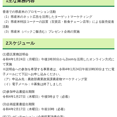
1主な業務内容
香港での県産米のプロモーション活動
（1）県産米のネット広告を活用したターゲットマーケティング
（2）県産米特設コーナーの設置（百貨店・飲食チェーン店等）による販売促進
活動
（3）県産米（パックご飯含む）プレゼント企画の実施
2スケジュール
(1)委託業務説明会
令和4年1月24日（月曜日）午後1時30分からZoomを活用したオンライン方式に
て実施
※説明会への参加を希望する事業者は、令和4年1月24日午前10時30分までに電
子メールにて下記へお申し込みください。
（ア）申込み先：農政部農業政策課農産物マーケティング室
（イ）電子メール：※募集は終了しました
(2)参加申込書提出期限
令和4年1月27日（木曜日）午後5時まで（必着）
(3)企画提案書提出期限
令和4年2月17日（木曜日）午前10時（必着）
(4)プレゼンテーション（企画提案評価会議）