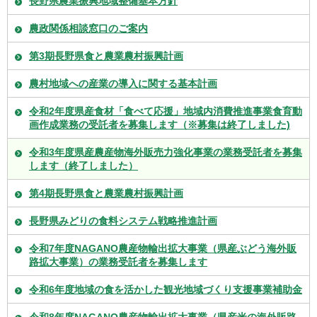
長野県農業振興地域整備基本方針
農政関係相談窓口のご案内
第3期長野県食と農業農村振興計画
農村地域への産業の導入に関する基本計画
令和2年度県産食材「食べて応援」地域内消費推進事業食育動
画作成業務の受託者を募集します（※募集は終了しました)
令和3年度県産農産物海外販売力強化事業の業務受託者を募集
します（終了しました）
第4期長野県食と農業農村振興計画
長野県みどりの食料システム戦略推進計画
令和7年度NAGANO農産物輸出拡大事業（県産ぶどう海外販
路拡大事業）の業務受託者を募集します
令和6年度地域の食を活かした観光地域づくり支援事業補助金