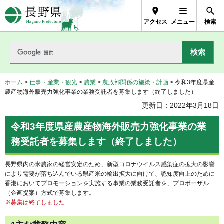
長野県Nagano Prefecture
アクセス
メニュー
検索
ホーム
>
仕事・産業・観光
>
農業
>
農政部関係の施策・計画
> 令和3年度県産
農産物海外販売力強化事業の業務受託者を募集します（終了しました）
更新日：2022年3月18日
令和3年度県産農産物海外販売力強化事業の業
務受託者を募集します（終了しました）
長野県内の米農家の経営安定のため、新型コロナウイルス感染症の拡大の影響
により需要が落ち込んでいる県産米の輸出拡大に向けて、認知度向上のために
香港においてプロモーションを実施する事業の業務受託者を、プロポーザル
（企画提案）方式で募集します。
※募集は終了しました