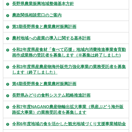
長野県農業振興地域整備基本方針
農政関係相談窓口のご案内
第3期長野県食と農業農村振興計画
農村地域への産業の導入に関する基本計画
令和2年度県産食材「食べて応援」地域内消費推進事業食育動
画作成業務の受託者を募集します（※募集は終了しました)
令和3年度県産農産物海外販売力強化事業の業務受託者を募集
します（終了しました）
第4期長野県食と農業農村振興計画
長野県みどりの食料システム戦略推進計画
令和7年度NAGANO農産物輸出拡大事業（県産ぶどう海外販
路拡大事業）の業務受託者を募集します
令和6年度地域の食を活かした観光地域づくり支援事業補助金