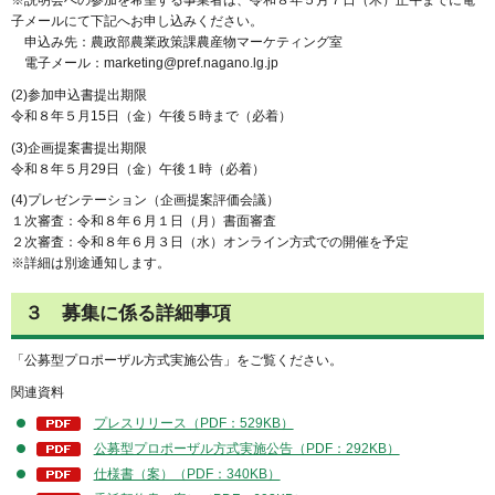
※説明会への参加を希望する事業者は、令和８年５月７日（木）正午までに電
子メールにて下記へお申し込みください。
申込み先：農政部農業政策課農産物マーケティング室
電子メール：marketing@pref.nagano.lg.jp
(2)参加申込書提出期限
令和８年５月15日（金）午後５時まで（必着）
(3)企画提案書提出期限
令和８年５月29日（金）午後１時（必着）
(4)プレゼンテーション（企画提案評価会議）
１次審査：令和８年６月１日（月）書面審査
２次審査：令和８年６月３日（水）オンライン方式での開催を予定
※詳細は別途通知します。
３ 募集に係る詳細事項
「公募型プロポーザル方式実施公告」をご覧ください。
関連資料
プレスリリース（PDF：529KB）
公募型プロポーザル方式実施公告（PDF：292KB）
仕様書（案）（PDF：340KB）