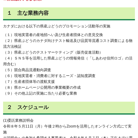
１ 主な業務内容
カナダにおける以下の県産ぶどうのプロモーション活動等の実施
（１）現地実需者の産地招へい及び生産者団体との意見交換
（２）県産ぶどうのカナダ向けテスト輸送及び品質等流通コスト調査による物
流方法検証
（３）県産ぶどうのテストマーケティング（販売促進活動）
（４）ＳＮＳ等を活用した県産ぶどうの情報発信（「しあわせ信州ロゴ」の活
用含む）
（５）競合商品流通動向調査
（６）現地実需者・消費者に対するニーズ・認知度調査
（７）生産者団体等の渡航支援
（８）県ホームページ公開用の事業概要の作成
（９）その他上記の実施に当たり必要な業務
２ スケジュール
(1)委託業務説明会
令和８年５月11日（月）午後２時からZoomを活用したオンライン方式にて実
施