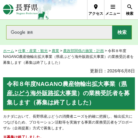
長野県Nagano Prefecture
アクセス
メニュー
検索
ホーム
>
仕事・産業・観光
>
農業
>
農政部関係の施策・計画
> 令和８年度
NAGANO農産物輸出拡大事業（県産ぶどう海外販路拡大事業）の業務受託者を
募集します（募集は終了しました）
更新日：2026年6月8日
令和８年度
NAGANO農産物輸出拡大事業（
県
産ぶどう海外販路拡大事業
）
の業務受託者を募
集します（募集は終了しました）
カナダにおいて、長野県産ぶどうの消費者ニーズを的確に把握し、輸出拡大に
つなげるため、プロモーション活動等を実施する事業の業務受託者をプロポー
ザル（企画提案）方式で募集します。
※募集は終了しました。