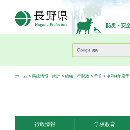
長野県Nagano Prefecture
防災・安
ホーム
>
県政情報・統計
>
組織・行財政
>
予算
>
令和4年度
行政情報
学校教育