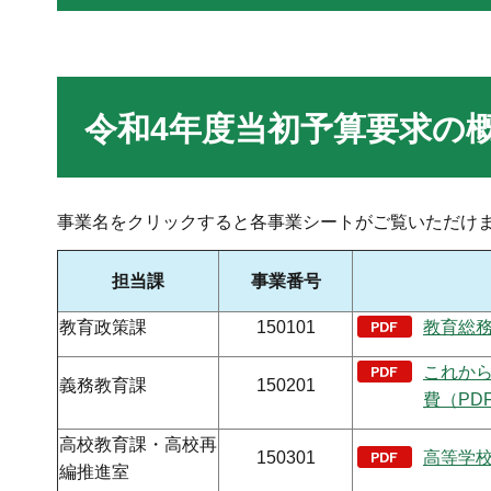
令和4年度当初予算要求の
事業名をクリックすると各事業シートがご覧いただけ
担当課
事業番号
教育政策課
150101
教育総務
これか
義務教育課
150201
費（PDF
高校教育課・高校再
150301
高等学校
編推進室