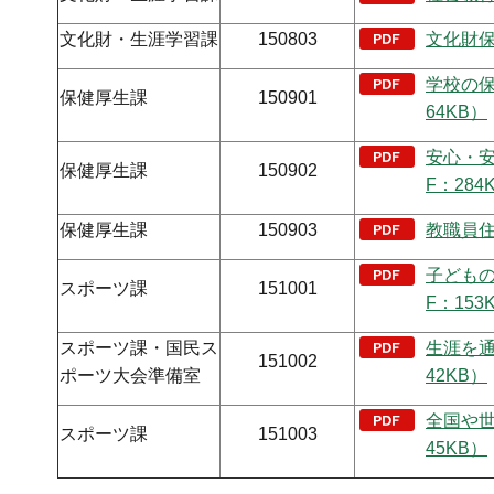
文化財・生涯学習課
150803
文化財保
学校の保
保健厚生課
150901
64KB）
安心・
保健厚生課
150902
F：284
保健厚生課
150903
教職員住
子ども
スポーツ課
151001
F：153
スポーツ課・国民ス
生涯を通
151002
ポーツ大会準備室
42KB）
全国や世
スポーツ課
151003
45KB）