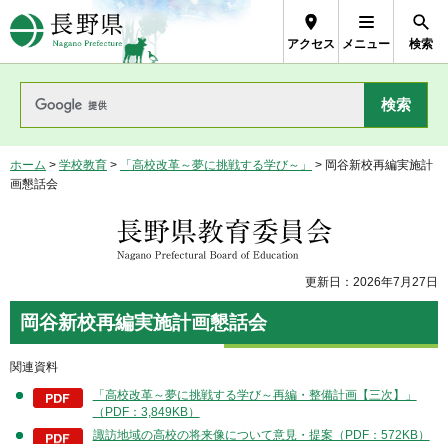
長野県Nagano Prefecture
アクセス
メニュー
検索
ホーム
>
学校教育
>
「高校改革～夢に挑戦する学び～」
> 岡谷新校再編実施計
画懇話会
長野県教育委員会
更新日：2026年7月27日
岡谷新校再編実施計画懇話会
関連資料
「高校改革～夢に挑戦する学び～再編・整備計画【三次】」
（PDF：3,849KB）
諏訪地域の高校の将来像について意見・提案（PDF：572KB）