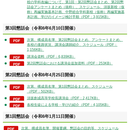
校の学科改編について、第1回・第2回懇話会まとめ、第2回懇
話会アンケートまとめ（抜粋）、スケジュール、須坂新校（仮
称）再編実施基本計画、中野総合学科新校（仮称）再編実施基
本計画、学びのイメージ検討手順（PDF：3,915KB）
第3回懇話会（令和6年6月10日開催）
次第、構成員名簿、第2回懇話会まとめ、アンケートまとめ、
各校の進路状況、講演会講師紹介、スケジュール（PDF：
1,156KB）
講演会資料（PDF：6,839KB）
第2回懇話会における講演会追加資料（PDF：253KB）
第2回懇話会（令和6年4月25日開催）
次第、構成員名簿、第1回懇話会まとめ、スケジュール
（PDF：502KB）
須坂創成高等学校長講演会（PDF：2,417KB）
各校生徒による学校・学びの紹介（PDF：4,105KB）
第1回懇話会（令和6年1月11日開催）
次第、構成員名簿、開催要綱、懇話会の目的等、スケジュール