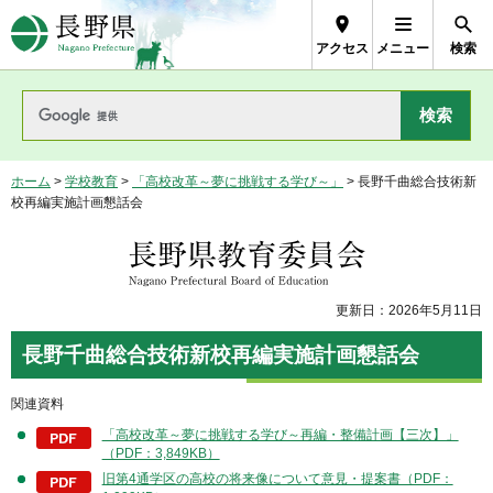
長野県Nagano Prefecture
アクセス
メニュー
検索
ホーム
>
学校教育
>
「高校改革～夢に挑戦する学び～」
> 長野千曲総合技術新
校再編実施計画懇話会
長野県教育委員会
更新日：2026年5月11日
長野千曲総合技術新校再編実施計画懇話会
関連資料
「高校改革～夢に挑戦する学び～再編・整備計画【三次】」
（PDF：3,849KB）
旧第4通学区の高校の将来像について意見・提案書（PDF：