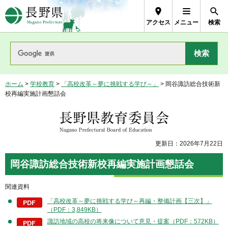
長野県Nagano Prefecture
アクセス
メニュー
検索
ホーム
>
学校教育
>
「高校改革～夢に挑戦する学び～」
> 岡谷諏訪総合技術新
校再編実施計画懇話会
長野県教育委員会
更新日：2026年7月22日
岡谷諏訪総合技術新校再編実施計画懇話会
関連資料
「高校改革～夢に挑戦する学び～再編・整備計画【三次】」
（PDF：3,849KB）
諏訪地域の高校の将来像について意見・提案（PDF：572KB）