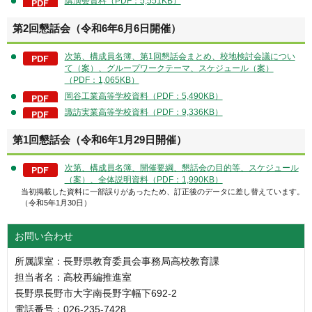
講演会資料（PDF：5,551KB）
第2回懇話会（令和6年6月6日開催）
次第、構成員名簿、第1回懇話会まとめ、校地検討会議につい
て（案）、グループワークテーマ、スケジュール（案）
（PDF：1,065KB）
岡谷工業高等学校資料（PDF：5,490KB）
諏訪実業高等学校資料（PDF：9,336KB）
第1回懇話会（令和6年1月29日開催）
次第、構成員名簿、開催要綱、懇話会の目的等、スケジュール
（案）、全体説明資料（PDF：1,990KB）
当初掲載した資料に一部誤りがあったため、訂正後のデータに差し替えています。
（令和5年1月30日）
お問い合わせ
所属課室：長野県教育委員会事務局高校教育課
担当者名：高校再編推進室
長野県長野市大字南長野字幅下692-2
電話番号：026-235-7428