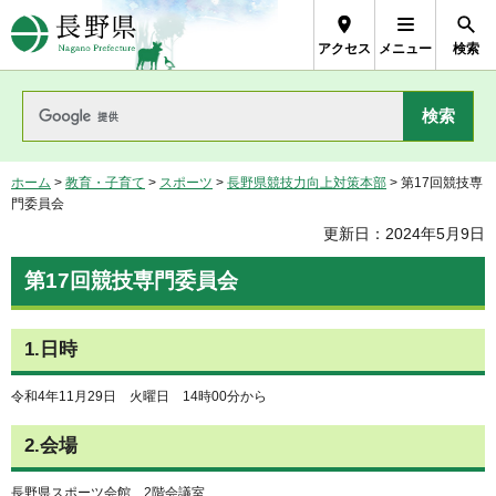
長野県Nagano Prefecture
アクセス
メニュー
検索
ホーム
>
教育・子育て
>
スポーツ
>
長野県競技力向上対策本部
> 第17回競技専
門委員会
更新日：2024年5月9日
第17回競技専門委員会
1.日時
令和4年11月29日 火曜日 14時00分から
2.会場
長野県スポーツ会館 2階会議室