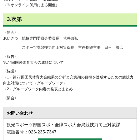
（※オンライン併用による開催）
3.次第
〈開会〉
あいさつ 競技専門委員会委員長 荒井政弘
スポーツ課競技力向上対策係長 主任指導主事 田玉 勝己
〈報告〉
第77回国民体育大会の成績について
〈協議〉
（1）第77回国民体育大会結果の分析と充実期の目標を達成するための競技力
向上対策について（グループワーク）
（2）グループワーク内容の発表とまとめ
〈閉会〉
お問い合わせ
観光スポーツ部国スポ・全障スポ大会局競技力向上対策課
電話番号：026-235-7347