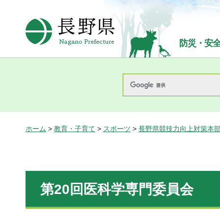
長野県Nagano Prefecture
防災・安
ホーム
>
教育・子育て
>
スポーツ
>
長野県競技力向上対策本
第20回医科学専門委員会