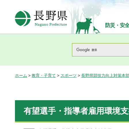
長野県Nagano Prefecture
防災・安
ホーム
>
教育・子育て
>
スポーツ
>
長野県競技力向上対策本
有望選手・指導者雇用環境支