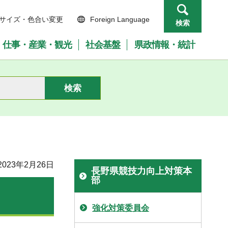
サイズ・色合い変更
Foreign Language
検索
仕事・産業・観光
社会基盤
県政情報・統計
023年2月26日
長野県競技力向上対策本
部
強化対策委員会