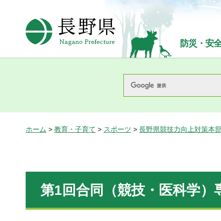
長野県Nagano Prefecture
防災・安
ホーム
>
教育・子育て
>
スポーツ
>
長野県競技力向上対策本
第1回合同（競技・医科学）