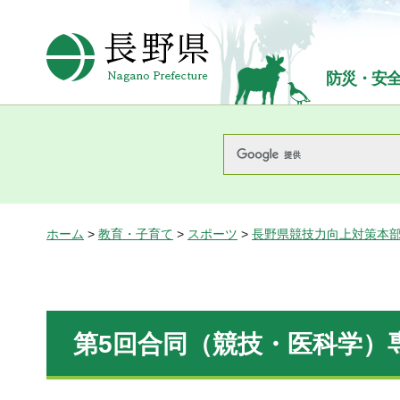
長野県Nagano Prefecture
防災・安
ホーム
>
教育・子育て
>
スポーツ
>
長野県競技力向上対策本
第5回合同（競技・医科学）