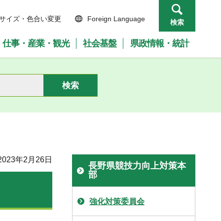
サイズ・色合い変更
Foreign Language
検索
仕事・産業・観光
社会基盤
県政情報・統計
023年2月26日
長野県競技力向上対策本
部
強化対策委員会