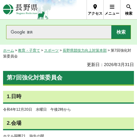
長野県Nagano Prefecture
アクセス
メニュー
検索
ホーム
>
教育・子育て
>
スポーツ
>
長野県競技力向上対策本部
> 第7回強化対
策委員会
更新日：2026年3月31日
第7回強化対策委員会
1.日時
令和4年12月20日 水曜日 午後2時から
2.会場
ホテル国際21 弥生の間