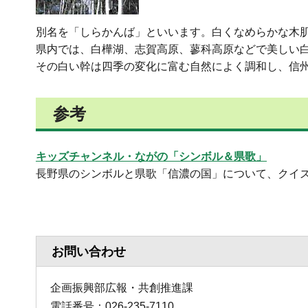
別名を「しらかんば」といいます。白くなめらかな木肌
県内では、白樺湖、志賀高原、蓼科高原などで美しい
その白い幹は四季の変化に富む自然によく調和し、信
参考
キッズチャンネル・ながの「シンボル＆県歌」
長野県のシンボルと県歌「信濃の国」について、クイ
お問い合わせ
企画振興部広報・共創推進課
電話番号：026-235-7110