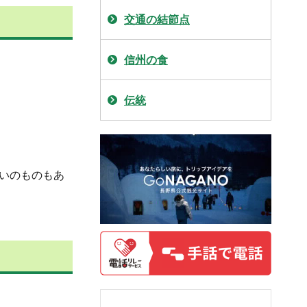
交通の結節点
信州の食
伝統
らいのものもあ