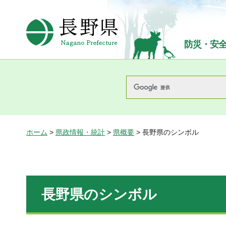
長野県Nagano Prefecture
防災・安
ホーム
>
県政情報・統計
>
県概要
> 長野県のシンボル
長野県のシンボル