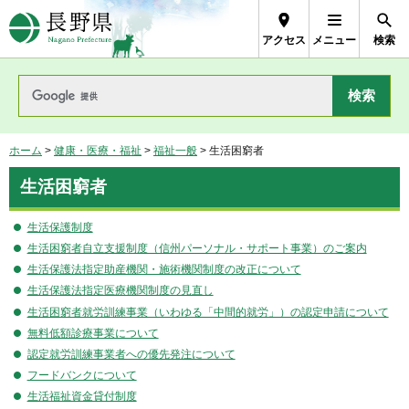
長野県Nagano Prefecture
アクセス
メニュー
検索
ホーム
>
健康・医療・福祉
>
福祉一般
> 生活困窮者
生活困窮者
生活保護制度
生活困窮者自立支援制度（信州パーソナル・サポート事業）のご案内
生活保護法指定助産機関・施術機関制度の改正について
生活保護法指定医療機関制度の見直し
生活困窮者就労訓練事業（いわゆる「中間的就労」）の認定申請について
無料低額診療事業について
認定就労訓練事業者への優先発注について
フードバンクについて
生活福祉資金貸付制度