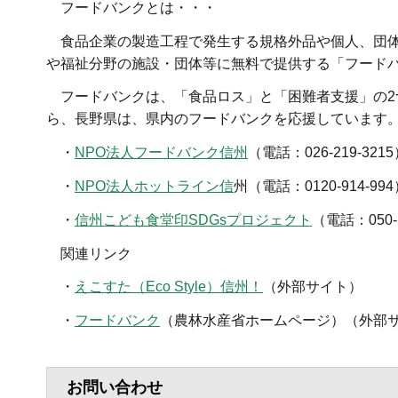
フードバンクとは・・・
食品企業の製造工程で発生する規格外品や個人、団体
や福祉分野の施設・団体等に無料で提供する「フード
フードバンクは、「食品ロス」と「困難者支援」の2
ら、長野県は、県内のフードバンクを応援しています
・
NPO法人フードバンク信州
（電話：026-219-321
・
NPO法人ホットライン信
州（電話：0120-914-99
・
信州こども食堂印SDGsプロジェクト
（電話：050-5
関連リンク
・
えこすた（Eco Style）信州！
（外部サイト）
・
フードバンク
（農林水産省ホームページ）（外部
お問い合わせ