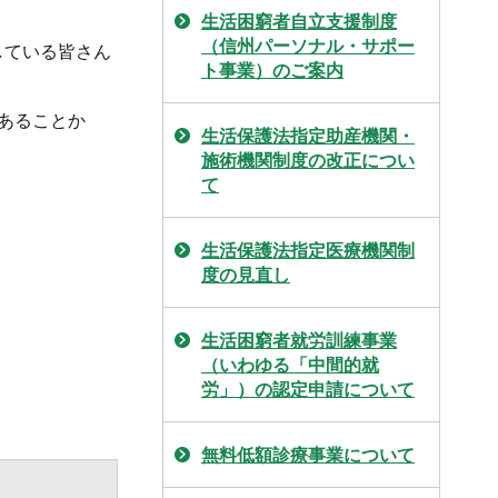
生活困窮者自立支援制度
（信州パーソナル・サポー
している皆さん
ト事業）のご案内
あることか
生活保護法指定助産機関・
施術機関制度の改正につい
て
生活保護法指定医療機関制
度の見直し
生活困窮者就労訓練事業
（いわゆる「中間的就
労」）の認定申請について
無料低額診療事業について