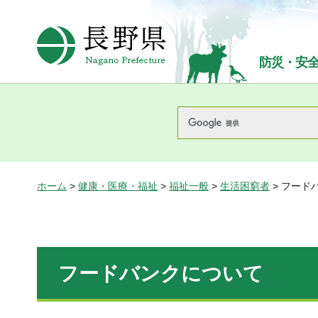
長野県Nagano Prefecture
防災・安
ホーム
>
健康・医療・福祉
>
福祉一般
>
生活困窮者
> フード
フードバンクについて