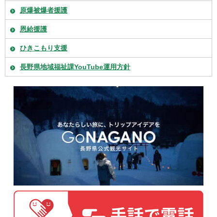
原爆被爆者援護
恩給援護
ひきこもり支援
長野県地域福祉課YouTube運用方針