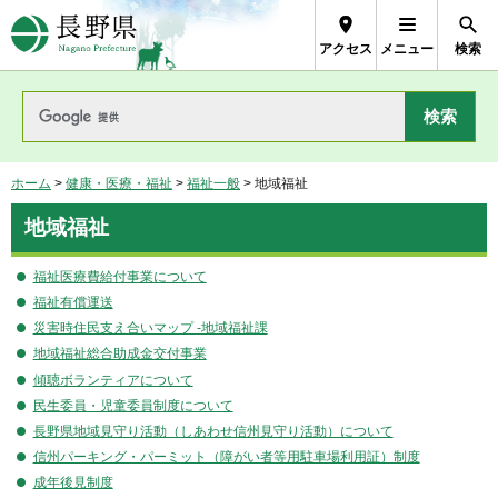
長野県Nagano Prefecture
アクセス
メニュー
検索
ホーム
>
健康・医療・福祉
>
福祉一般
> 地域福祉
地域福祉
福祉医療費給付事業について
福祉有償運送
災害時住民支え合いマップ -地域福祉課
地域福祉総合助成金交付事業
傾聴ボランティアについて
民生委員・児童委員制度について
長野県地域見守り活動（しあわせ信州見守り活動）について
信州パーキング・パーミット（障がい者等用駐車場利用証）制度
成年後見制度