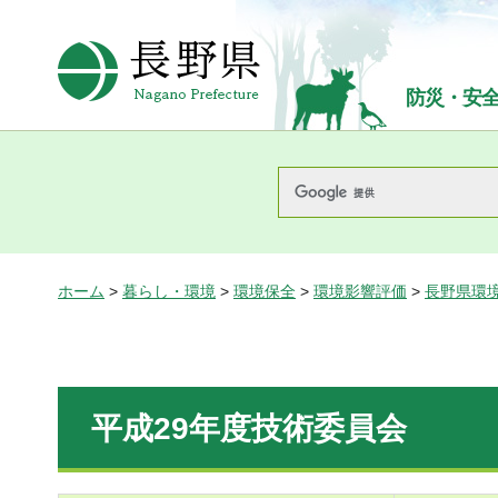
長野県Nagano Prefecture
防災・安
ホーム
>
暮らし・環境
>
環境保全
>
環境影響評価
>
長野県環
平成29年度技術委員会