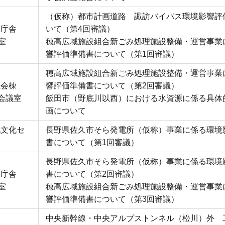
（仮称）都市計画道路 諏訪バイパス環境影響評
西庁舎
いて（第4回審議）
室
穂高広域施設組合新ごみ処理施設整備・運営事業
響評価準備書について（第1回審議）
穂高広域施設組合新ごみ処理施設整備・運営事業
議会棟
響評価準備書について（第2回審議）
号会議室
飯田市（野底川以西）における水資源に係る具体
画について
地文化セ
長野県佐久市そら発電所（仮称）事業に係る環境
書について（第1回審議）
長野県佐久市そら発電所（仮称）事業に係る環境
西庁舎
書について（第2回審議）
室
穂高広域施設組合新ごみ処理施設整備・運営事業
響評価準備書について（第3回審議）
中央新幹線・中央アルプストンネル（松川）外 