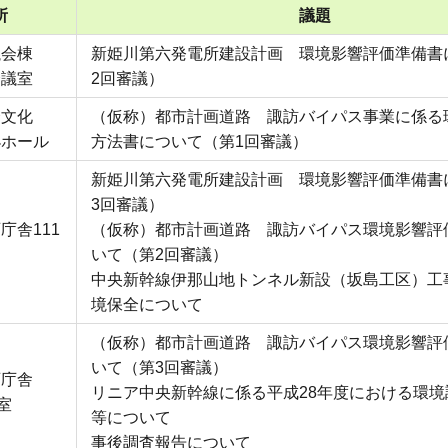
所
議題
議会棟
新姫川第六発電所建設計画 環境影響評価準備書
会議室
2回審議）
合文化
（仮称）都市計画道路 諏訪バイパス事業に係る
小ホール
方法書について（第1回審議）
新姫川第六発電所建設計画 環境影響評価準備書
3回審議）
庁舎111
（仮称）都市計画道路 諏訪バイパス環境影響評
いて（第2回審議）
中央新幹線伊那山地トンネル新設（坂島工区）工
境保全について
（仮称）都市計画道路 諏訪バイパス環境影響評
いて（第3回審議）
西庁舎
リニア中央新幹線に係る平成28年度における環境
室
等について
事後調査報告について