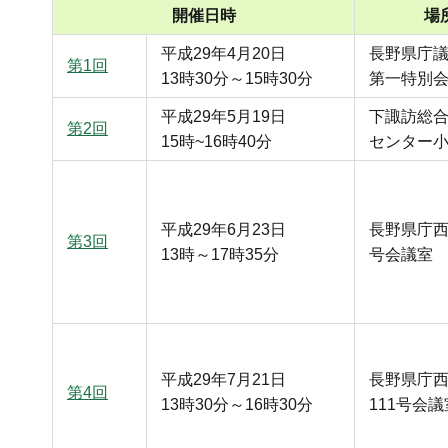
開催日時
場
平成29年4月20日
長野県庁
第1回
13時30分～15時30分
第一特別
平成29年5月19日
下諏訪総
第2回
15時~16時40分
センター
平成29年6月23日
長野県庁西
第3回
13時～17時35分
号会議室
平成29年7月21日
長野県庁
第4回
13時30分～16時30分
111号会議