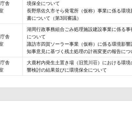
西庁舎
境保全について
室
長野県佐久市そら発電所（仮称）事業に係る環境
書について（第3回審議）
湖周行政事務組合ごみ処理施設建設事業に係る事
西庁舎
について
室
諏訪市四賀ソーラー事業（仮称）に係る環境影響
知事意見に基づく残土処理の計画変更の報告につ
西庁舎
大鹿村内発生土置き場（旧荒川荘）における環境
室
響検討の結果並びに環境保全について