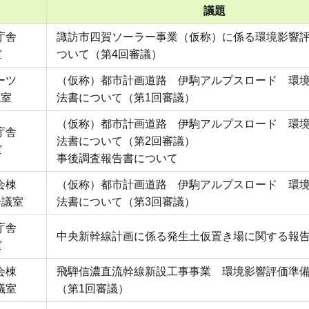
議題
庁舎
諏訪市四賀ソーラー事業（仮称）に係る環境影響
室
ついて（第4回審議）
ーツ
（仮称）都市計画道路 伊駒アルプスロード 環
議室
法書について（第1回審議）
（仮称）都市計画道路 伊駒アルプスロード 環
庁舎
法書について（第2回審議）
室
事後調査報告書について
会棟
（仮称）都市計画道路 伊駒アルプスロード 環
号会議室
法書について（第3回審議）
庁舎
中央新幹線計画に係る発生土仮置き場に関する報
室
会棟
飛騨信濃直流幹線新設工事事業 環境影響評価準
議室
（第1回審議）