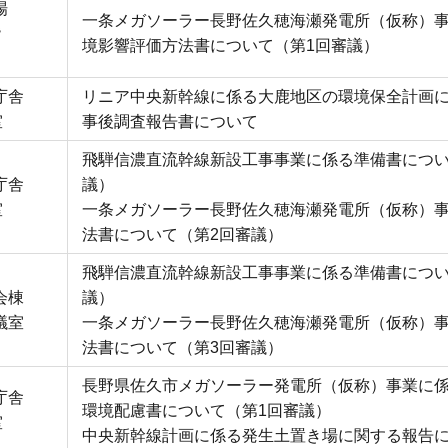
場
一条メガソーラー長野佐久穂海瀬発電所（仮称）
階
境影響評価方法書について（第1回審議）
庁舎
リニア中央新幹線に係る大鹿地区の環境保全計画
室
事後調査報告書について
飛騨信濃直流幹線新設工事事業に係る準備書につい
庁舎
議）
室
一条メガソーラー長野佐久穂海瀬発電所（仮称）
法書について（第2回審議）
飛騨信濃直流幹線新設工事事業に係る準備書につい
会棟
議）
議室
一条メガソーラー長野佐久穂海瀬発電所（仮称）
法書について（第3回審議）
長野県佐久市メガソーラー発電所（仮称）事業に
庁舎
環境配慮書について（第1回審議）
室
中央新幹線計画に係る発生土置き場に関する報告