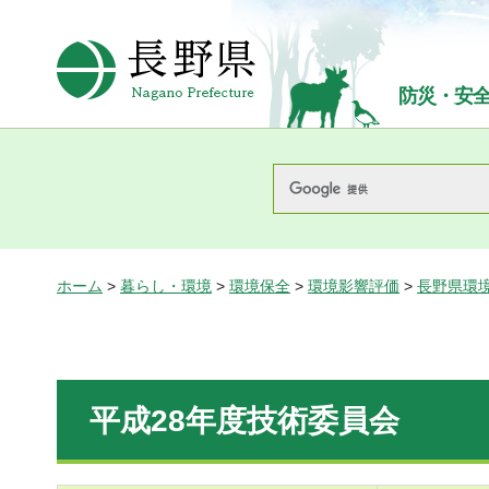
長野県Nagano Prefecture
防災・安
ホーム
>
暮らし・環境
>
環境保全
>
環境影響評価
>
長野県環
平成28年度技術委員会