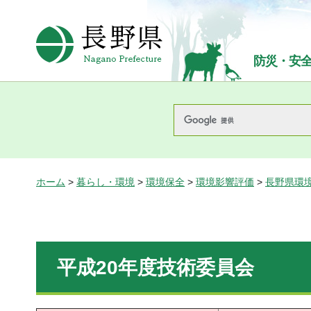
長野県Nagano Prefecture
防災・安
ホーム
>
暮らし・環境
>
環境保全
>
環境影響評価
>
長野県環
平成20年度技術委員会