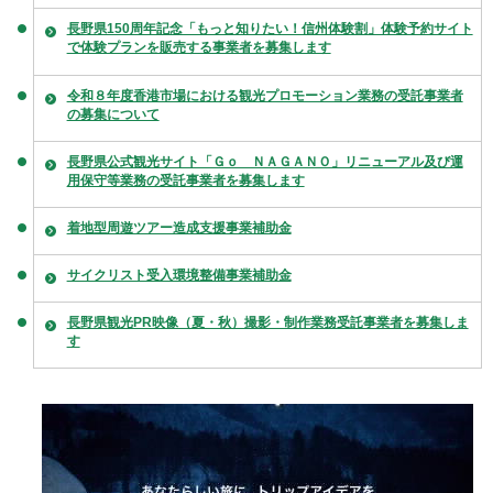
長野県150周年記念「もっと知りたい！信州体験割」体験予約サイト
で体験プランを販売する事業者を募集します
令和８年度香港市場における観光プロモーション業務の受託事業者
の募集について
長野県公式観光サイト「Ｇｏ ＮＡＧＡＮＯ」リニューアル及び運
用保守等業務の受託事業者を募集します
着地型周遊ツアー造成支援事業補助金
サイクリスト受入環境整備事業補助金
長野県観光PR映像（夏・秋）撮影・制作業務受託事業者を募集しま
す