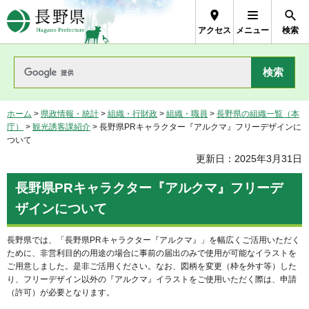
長野県Nagano Prefecture
アクセス
メニュー
検索
ホーム
>
県政情報・統計
>
組織・行財政
>
組織・職員
>
長野県の組織一覧（本
庁）
>
観光誘客課紹介
> 長野県PRキャラクター『アルクマ』フリーデザインに
ついて
更新日：2025年3月31日
長野県PRキャラクター『アルクマ』フリーデ
ザインについて
長野県では、「長野県PRキャラクター『アルクマ』」を幅広くご活用いただく
ために、非営利目的の用途の場合に事前の届出のみで使用が可能なイラストを
ご用意しました。是非ご活用ください。なお、図柄を変更（枠を外す等）した
り、フリーデザイン以外の『アルクマ』イラストをご使用いただく際は、申請
（許可）が必要となります。