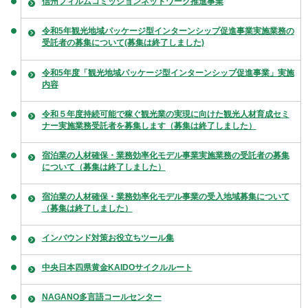
信州フィルムコミッションネットワーク推進事業
令和5年観光地域パッケージ型インターンシップ促進事業実施業務の
受託者の募集について(募集は終了しました)
令和5年度「観光地域パッケージ型インターンシップ促進事業」実施
内容
令和５年度持続可能で稼ぐ観光業の実現に向けた観光人材育成セミ
ナー実施業務受託者を募集します（募集は終了しました）
宿泊業の人材確保・業務効率化モデル事業実施業務の受託者の募集
について（募集は終了しました）
宿泊業の人材確保・業務効率化モデル事業の受入地域募集について
（募集は終了しました）
インバウンド対策お役立ちツール集
中央日本四県黄金KAIDOサイクルルート
NAGANO多言語コールセンター