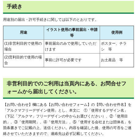
手続き
用途別の届出・許可手続きに関しては以下のとおりです。
イラスト使用の事前届出・申請
用途
使用例
等
(1)非営利目的で使用の
事前届出のみで使用していただ
ポスター、チラ
場合
けます
シ 等
(2)営利目的で使用の場
事前に許可が必要です
お土産品 等
合
非営利目的でのご利用は当頁内にある、お問合せフ
ォームから届出してください。
【お問い合わせ】欄にある【お問い合わせフォーム】の【問い合わせ件名】を
「アルクマフリーデザイン使用」とし、本文に ①「使用するデザイン名」
（下記「アルクマ」フリーデザインの中からお選びください）、②「使用目
的」、③「使用期間」、④「使用方法」、⑤「使用する会社または団体名」を
箇条書きでご記載の上、送信ください。内容を確認した後、使用の可否をご連
絡させていただきますので、連絡先は必ず記載してください。