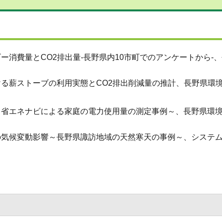
ー消費量とCO2排出量-長野県内10市町でのアンケートから-
ける薪ストーブの利用実態とCO2排出削減量の推計、長野県環
3）省エネナビによる家庭の電力使用量の測定事例～、長野県環
の気候変動影響～長野県諏訪地域の天然寒天の事例～、システム農