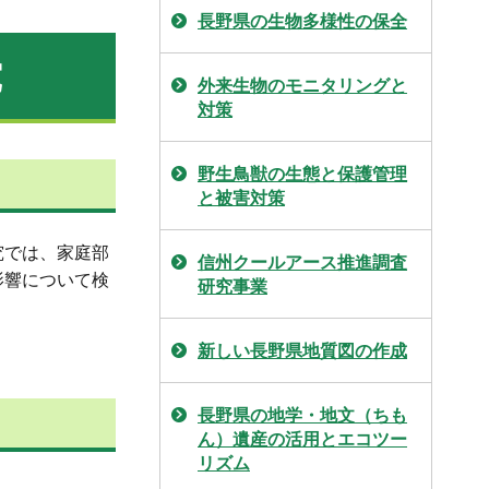
長野県の生物多様性の保全
究
外来生物のモニタリングと
対策
野生鳥獣の生態と保護管理
と被害対策
究では、家庭部
信州クールアース推進調査
影響について検
研究事業
新しい長野県地質図の作成
長野県の地学・地文（ちも
ん）遺産の活用とエコツー
リズム