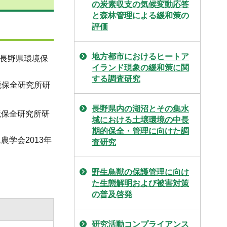
の炭素収支の気候変動応答
と森林管理による緩和策の
評価
地方都市におけるヒートア
、長野県環境保
イランド現象の緩和策に関
する調査研究
境保全研究所研
長野県内の湖沼とその集水
境保全研究所研
域における土壌環境の中長
期的保全・管理に向けた調
学会2013年
査研究
野生鳥獣の保護管理に向け
た生態解明および被害対策
の普及啓発
研究活動コンプライアンス