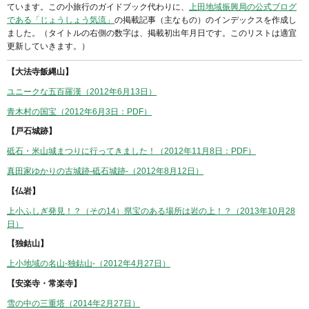
ています。この小旅行のガイドブック代わりに、
上田地域振興局の公式ブログ
である「じょうしょう気流」
の掲載記事（主なもの）のインデックスを作成し
ました。（タイトルの右側の数字は、掲載初出年月日です。このリストは適宜
更新していきます。）
【大法寺飯縄山】
ユニークな五百羅漢（2012年6月13日）
青木村の国宝（2012年6月3日：PDF）
【戸石城跡】
砥石・米山城まつりに行ってきました！（2012年11月8日：PDF）
真田家ゆかりの古城跡-砥石城跡-（2012年8月12日）
【仏岩】
上小ふしぎ発見！？（その14）県宝のある場所は岩の上！？（2013年10月28
日）
【独鈷山】
上小地域の名山-独鈷山-（2012年4月27日）
【安楽寺・常楽寺】
雪の中の三重塔（2014年2月27日）