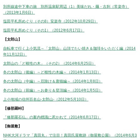
別所線途中下車の旅 別所温泉駅周辺（1）美味だれ・麺・古刹（常楽寺）
（2013年1月6日）
塩田平札所めぐり（その8）安楽寺（2012年10月29日）
塩田平札所めぐり（その1）（2012年6月17日）
【太郎山】
自転車で行く上小気流～「太郎山」山頂でたい焼き＆珈琲をいただく編（2014
年11月12日）
太郎山の「ど根性の木」（その2）（2014年6月25日）
冬の太郎山（後編）～ど根性の木編～（2014年1月13日）
冬の太郎山（中編）～厄除け＆唐猫編～（2014年1月8日）
冬の太郎山（前編）～お参り＆登頂編～（2014年1月5日）
上小地域の信州百名山-太郎山-（2012年5月10日）
【修那羅峠】
「修那羅石仏」の案内標識に惹かれて（2014年6月17日）
【御屋敷】
NHK大河ドラマ「真田丸」で注目！真田氏屋敷跡（御屋敷公園）（2014年6月3