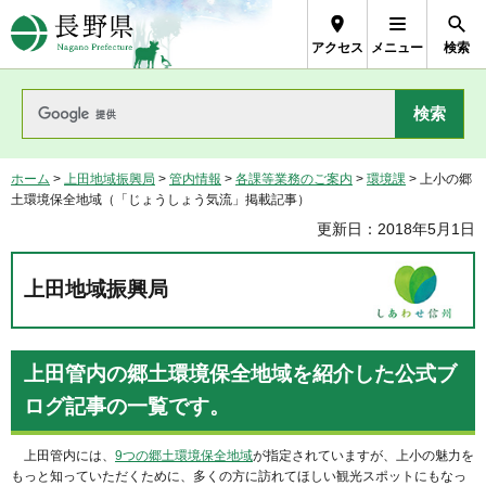
長野県Nagano Prefecture
アクセス
メニュー
検索
ホーム
>
上田地域振興局
>
管内情報
>
各課等業務のご案内
>
環境課
> 上小の郷
土環境保全地域（「じょうしょう気流」掲載記事）
更新日：2018年5月1日
上田地域振興局
上田管内の郷土環境保全地域を紹介した公式ブ
ログ記事の一覧です。
上田管内には、
9つの郷土環境保全地域
が指定されていますが、上小の魅力を
もっと知っていただくために、多くの方に訪れてほしい観光スポットにもなっ