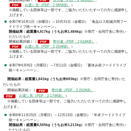
開催結果詳細
：
（
寄付者（PDF：2,943KB）
、
お渡し先（PDF：2,065KB）
）
※掲載している団体等は一部です。ご協力いただいたすべての方に感謝申し
上げます。
令和7年10月1日（水曜日）～10月31日（金曜日）「食品ロス削減月間フー
ドドライブ統一キャンペーン」
開催結果：総重量4,917kg（うちお米1,484kg）
※県庁・合同庁舎に寄付い
ただいたもの
開催結果詳細
：
（
寄付者（PDF：2,616KB）
、
お渡し先（PDF：2,254KB）
）
※掲載している団体等は一部です。ご協力いただいたすべての方に感謝申し
上げます。
令和7年6月9日（月曜日）～7月11日（金曜日）「夏休み前フードドライブ
統一キャンペーン」
開催結果：総重量1,841kg（うちお米693kg）
※県庁・合同庁舎に寄付いた
だいたもの
開催結果詳細
：
（
寄付者（PDF：3,202KB）
、
お渡し先（PDF：2,174KB）
）
※掲載している団体等は一部です。ご協力いただいたすべての方に感謝申し
上げます。
令和6年11月25日（月曜日）～12月13日（金曜日）「年末フードドライブ
統一キャンペーン」
開催結果：総重量8,505kg（うちお米3,211kg）
※県庁・合同庁舎に寄付い
ただいたもの