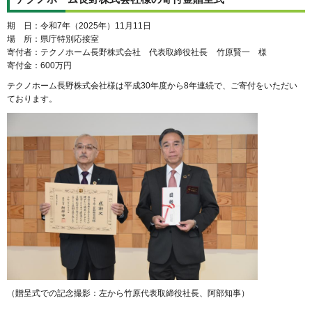
期
日
：令和7年（2025年）11月11日
場
所
：県庁特別応接室
寄付者：テクノホーム長野株式会社
代
表取締役社長
竹
原賢一
様
寄付金：600万円
テクノホーム長野株式会社様は平成30年度から8年連続で、ご寄付をいただい
ております。
（贈呈式での記念撮影：左から竹原代表取締役社長、阿部知事）