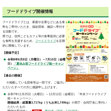
フードドライブ開催情報
フードドライブとは、家庭や企業などにある食
料をご寄付いただき、福祉団体、施設へ寄付す
る活動です。
県では、信州こどもカフェ等の食事提供に必要
な食料を支援するため、
フードドライブ
を定期
的に開催しています。
【開催予定
】
令和8年6月8日（月曜日）～7月10日（金曜
日）
「夏休み前フードドライブ統一キャン
ペーン」
【過去の開催】
※掲載している団体等は一部です。ご協力い
ただいたすべての方に感謝申し上げます。
令和7年11月25日（火曜日）～12月12日（金曜日）「年末フードドライブ
統一キャンペーン」
開催結果：総重量3,717kg（うちお米1,749kg）
※県庁・合同庁舎に寄付い
ただいたもの