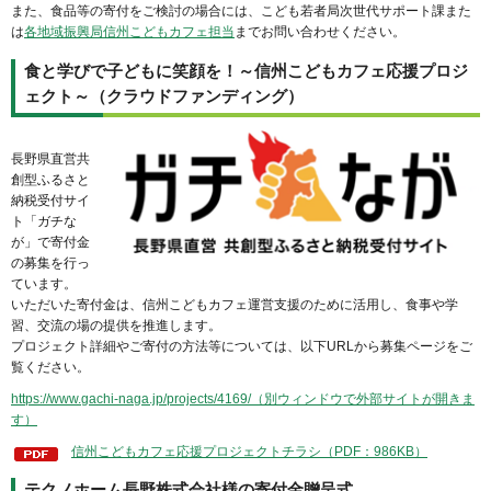
また、食品等の寄付をご検討の場合には、こども若者局次世代サポート課また
は
各地域振興局信州こどもカフェ担当
までお問い合わせください。
食と学びで子どもに笑顔を！～信州こどもカフェ応援プロジ
ェクト～（クラウドファンディング）
長野県直営共
創型ふるさと
納税受付サイ
ト「ガチな
が」で寄付金
の募集を行っ
ています。
いただいた寄付金は、信州こどもカフェ運営支援のために活用し、食事や学
習、交流の場の提供を推進します。
プロジェクト詳細やご寄付の方法等については、以下URLから募集ページをご
覧ください。
https://www.gachi-naga.jp/projects/4169/（別ウィンドウで外部サイトが開きま
す）
信州こどもカフェ応援プロジェクトチラシ（PDF：986KB）
テクノホーム長野株式会社様の寄付金贈呈式