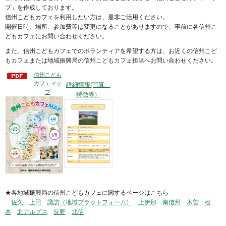
プ」を作成しております。
信州こどもカフェを利用したい方は、是非ご活用ください。
開催日時、場所、参加費等は変更になることがありますので、事前に各信州こ
どもカフェにお問い合わせください。
また、信州こどもカフェでのボランティアを希望する方は、お近くの信州こど
もカフェまたは地域振興局の信州こどもカフェ担当へお問い合わせください。
信州こども
カフェマッ
詳細情報(写真、
プ
特徴等）
★各地域振興局の信州こどもカフェに関するページはこちら
佐久
上田
諏訪（地域プラットフォーム）
上伊那
南信州
木曽
松
本
北アルプス
長野
北信