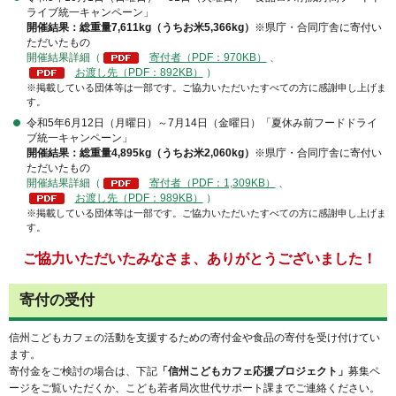
ライブ統一キャンペーン」
開催結果：総重量7,611kg（うちお米5,366kg）
※県庁・合同庁舎に寄付い
ただいたもの
開催結果詳細（
寄付者（PDF：970KB）
、
お渡し先（PDF：892KB）
）
※掲載している団体等は一部です。ご協力いただいたすべての方に感謝申し上げま
す。
令和5年6月12日（月曜日）～7月14日（金曜日）「夏休み前フードドライ
ブ統一キャンペーン」
開催結果：総重量4,895kg（うちお米2,060kg）
※県庁・合同庁舎に寄付い
ただいたもの
開催結果詳細（
寄付者（PDF：1,309KB）
、
お渡し先（PDF：989KB）
）
※掲載している団体等は一部です。ご協力いただいたすべての方に感謝申し上げま
す。
ご協力いただいたみなさま、ありがとうございました！
寄付の受付
信州こどもカフェの活動を支援するための寄付金や食品の寄付を受け付けてい
ます。
寄付金をご検討の場合は、下記
「信州こどもカフェ応援プロジェクト」
募集ペ
ージをご覧いただくか、こども若者局次世代サポート課までご連絡ください。