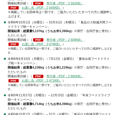
開催結果詳細
：
（
寄付者（PDF：3,562KB）
、
お渡し先（PDF：2,645KB）
）
※掲載している団体等は一部です。ご協力いただいたすべての方に感謝申し
上げます。
令和6年10月1日（火曜日）～10月31日（木曜日）「食品ロス削減月間フー
ドドライブ統一キャンペーン」
開催結果：総重量5,137kg（うちお米3,396kg）
※県庁・合同庁舎に寄付い
ただいたもの
開催結果詳細
：
（
寄付者（PDF：2,609KB）
、
お渡し先（PDF：3,078KB）
）
※掲載している団体等は一部です。ご協力いただいたすべての方に感謝申し上げま
す。
令和6年6月10日（月曜日）～7月12日（金曜日）「夏休み前フードドライ
ブ統一キャンペーン」
開催結果：総重量4,238kg（うちお米1,219kg）
※県庁・合同庁舎に寄付い
ただいたもの
開催結果詳細
：
（
寄付者（PDF：2,860KB）
、
お渡し先（PDF：2,472KB）
）
※掲載している団体等は一部です。ご協力いただいたすべての方に感謝申し上げま
す。
令和5年11月27日（月曜日）～12月15日（金曜日）「年末フードドライブ
統一キャンペーン」
開催結果：総重量6,714kg（うちお米4,398kg）
※県庁・合同庁舎に寄付い
ただいたもの
令和5年10月1日（日曜日）～31日（火曜日）「食品ロス削減月間フードド