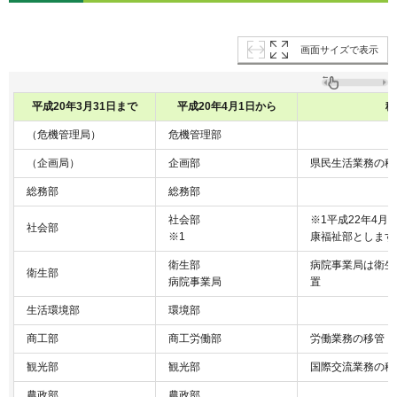
画面サイズで表示
平成20年3月31日まで
平成20年4月1日から
移
（危機管理局）
危機管理部
（企画局）
企画部
県民生活業務の移
総務部
総務部
社会部
※1平成22年4
社会部
※1
康福祉部とします
衛生部
病院事業局は衛生
衛生部
病院事業局
置
生活環境部
環境部
商工部
商工労働部
労働業務の移管
観光部
観光部
国際交流業務の移
農政部
農政部