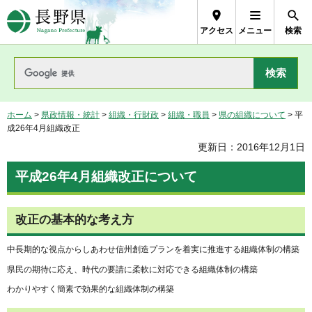
長野県Nagano Prefecture
アクセス
メニュー
検索
ホーム
>
県政情報・統計
>
組織・行財政
>
組織・職員
>
県の組織について
> 平
成26年4月組織改正
更新日：2016年12月1日
平成26年4月組織改正について
改正の基本的な考え方
中長期的な視点からしあわせ信州創造プランを着実に推進する組織体制の構築
県民の期待に応え、時代の要請に柔軟に対応できる組織体制の構築
わかりやすく簡素で効果的な組織体制の構築