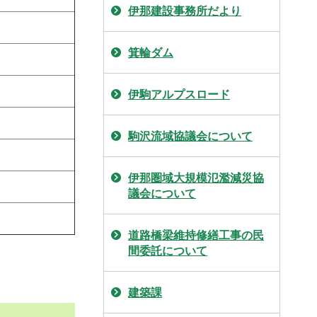
伊那建設事務所だより
箕輪ダム
伊駒アルプスロード
駒沢流域協議会について
伊那圏域大規模氾濫減災協
議会について
道路橋梁維持修繕工事の民
間委託について
建築課