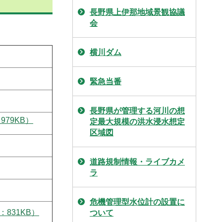
長野県上伊那地域景観協議
会
横川ダム
緊急当番
長野県が管理する河川の想
79KB）
定最大規模の洪水浸水想定
区域図
道路規制情報・ライブカメ
ラ
危機管理型水位計の設置に
831KB）
ついて