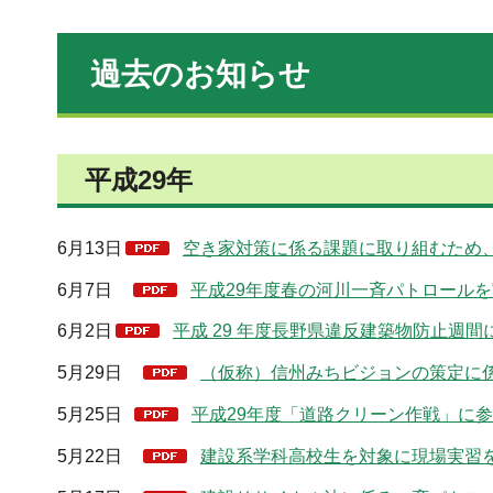
過去のお知らせ
平成29年
6月13日
空き家対策に係る課題に取り組むため、「
6月7日
平成29年度春の河川一斉パトロールを実
6月2日
平成 29 年度長野県違反建築物防止週間
5月29日
（仮称）信州みちビジョンの策定に係
5月25日
平成29年度「道路クリーン作戦」に参加
5月22日
建設系学科高校生を対象に現場実習を実