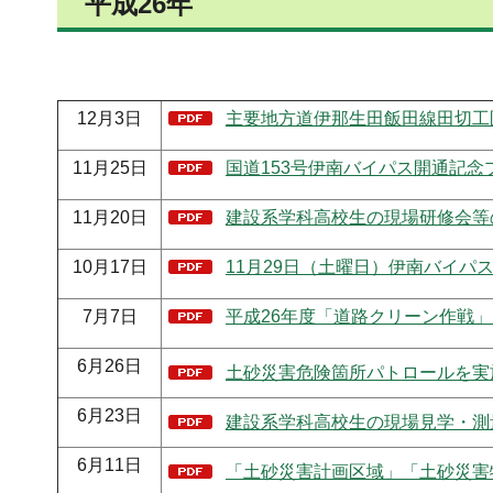
平成26年
12月3日
主要地方道伊那生田飯田線田切工区が
11月25日
国道153号伊南バイパス開通記念
11月20日
建設系学科高校生の現場研修会等の実
10月17日
11月29日（土曜日）伊南バイパ
7月7日
平成26年度「道路クリーン作戦」に
6月26日
土砂災害危険箇所パトロールを実施
6月23日
建設系学科高校生の現場見学・測量実
6月11日
「土砂災害計画区域」「土砂災害特