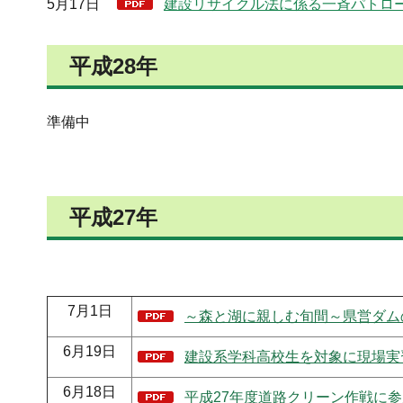
5月17日
建設リサイクル法に係る一斉パトロー
平成28年
準備中
平成27年
7月1日
～森と湖に親しむ旬間～県営ダムの
6月19日
建設系学科高校生を対象に現場実習
6月18日
平成27年度道路クリーン作戦に参加