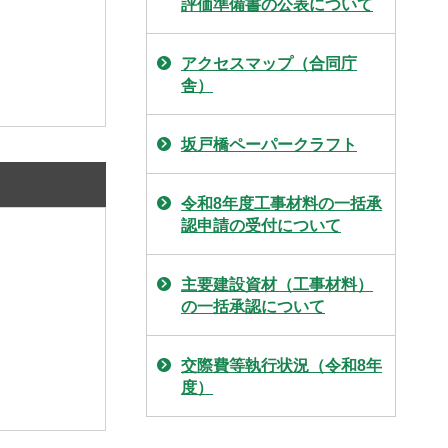
評価準備書の公表について
アクセスマップ（合同庁
舎）
坂戸橋ペーパークラフト
令和8年度工事材料の一括承
認申請の受付について
主要建設資材（工事材料）
の一括承認について
交際費等執行状況（令和8年
度）