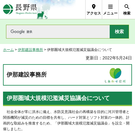
長野県Nagano Prefecture
アクセス
メニュー
検索
ホーム
>
伊那建設事務所
> 伊那圏域大規模氾濫減災協議会について
更新日：2022年5月24日
伊那建設事務所
伊那圏域大規模氾濫減災協議会について
社会全体が常に洪水に備え、水防災意識社会の再構築を目的に河川管理者と
関係機関が減災のための目標を共有し、ハード対策とソフト対策の一体的、計
画的な取組みを推進するため、「伊那圏域大規模氾濫減災協議会」を設立・開
催しました。