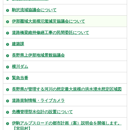
駒沢流域協議会について
伊那圏域大規模氾濫減災協議会について
道路橋梁維持修繕工事の民間委託について
建築課
長野県上伊那地域景観協議会
横川ダム
緊急当番
長野県が管理する河川の想定最大規模の洪水浸水想定区域図
道路規制情報・ライブカメラ
危機管理型水位計の設置について
伊駒アルプスロードの都市計画（案）説明会を開催します。
【宮田村】