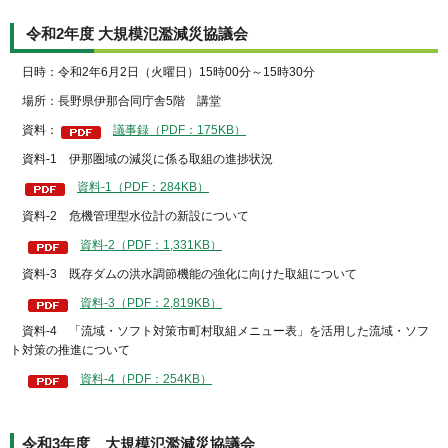
令和2年度 大規模氾濫減災協議会
日時：令和2年6月2日（火曜日）15時00分～15時30分
場所：長野県伊那合同庁舎5階 講堂
資料：
議事録（PDF：175KB）
資料-1 伊那圏域の減災に係る取組の進捗状況
資料-1（PDF：284KB）
資料-2 危機管理型水位計の新設について
資料-2（PDF：1,331KB）
資料-3 既存ダムの洪水調節機能の強化に向けた取組について
資料-3（PDF：2,819KB）
資料-4 「流域・ソフト対策市町村取組メニュー表」を活用した流域・ソフ
ト対策の推進について
資料-4（PDF：254KB）
令和3年度 大規模氾濫減災協議会