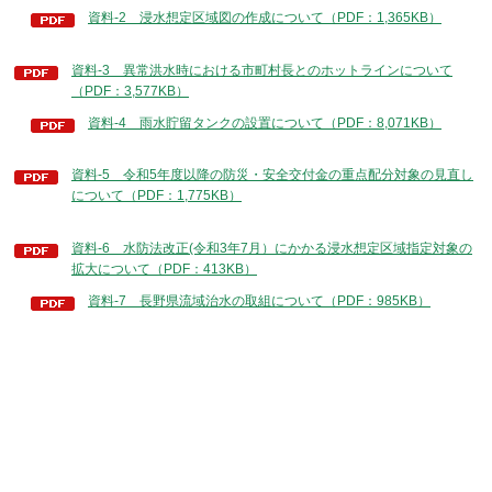
資料-2 浸水想定区域図の作成について（PDF：1,365KB）
資料-3 異常洪水時における市町村長とのホットラインについて
（PDF：3,577KB）
資料-4 雨水貯留タンクの設置について（PDF：8,071KB）
資料-5 令和5年度以降の防災・安全交付金の重点配分対象の見直し
について（PDF：1,775KB）
資料-6 水防法改正(令和3年7月）にかかる浸水想定区域指定対象の
拡大について（PDF：413KB）
資料-7 長野県流域治水の取組について（PDF：985KB）